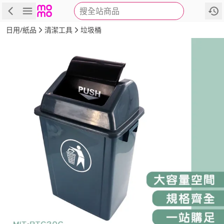
搜全站商品
商品
評價
詳情
規格
推薦
日用/紙品
清潔工具
垃圾桶