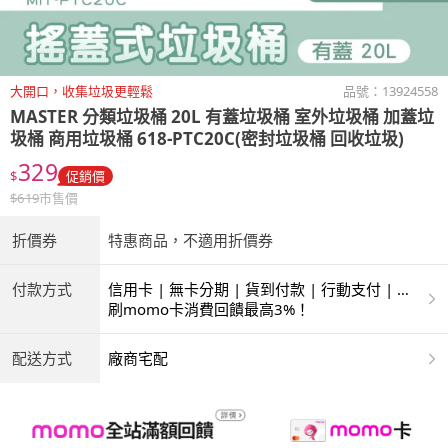
大開口，收集垃圾更輕鬆
品號：
13924558
MASTER
分類垃圾桶 20L 有蓋垃圾桶 室外垃圾桶 加蓋垃
圾桶 商用垃圾桶 618-PTC20C(密封垃圾桶 回收垃圾)
329
$
促銷價
$
619
市售價
折價券
特惠商品，不適用折價券
付款方式
信用卡 | 無卡分期 | 貨到付款 | 行動支付 | 超
商付款 | ATM | 銀聯卡
刷momo卡消費回饋最高3%！
配送方式
廠商宅配