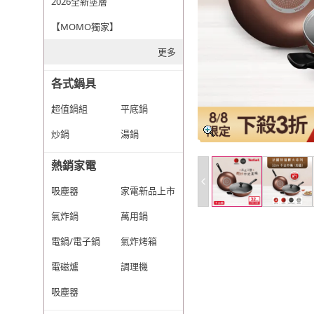
2026全新塗層
【MOMO獨家】
更多
各式鍋具
超值鍋組
平底鍋
炒鍋
湯鍋
熱銷家電
吸塵器
家電新品上市
氣炸鍋
萬用鍋
電鍋/電子鍋
氣炸烤箱
電磁爐
調理機
吸塵器