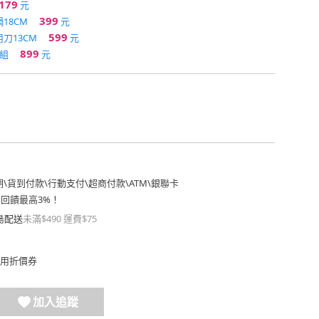
179
元
399
18CM
元
599
刀13CM
元
899
組
元
期
\
貨到付款
\
行動支付
\
超商付款
\
ATM
\
銀聯卡
費回饋最高3%！
島配送
未滿$490 運費$75
用折價券
加入追蹤