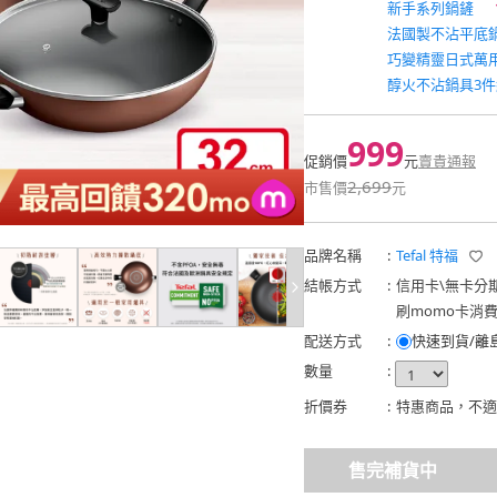
新手系列鍋鏟
法國製不沾平底鍋
巧變精靈日式萬用
醇火不沾鍋具3件
999
促銷價
元
賣貴通報
2,699
市售價
元
品牌名稱
:
Tefal 特福
結帳方式
:
信用卡
\
無卡分
刷momo卡消
配送方式
:
快速到貨/離
數量
:
折價券
:
特惠商品，不適
售完補貨中