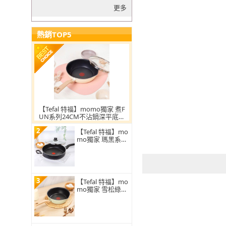
更多
熱銷TOP5
【Tefal 特福】momo獨家 煮F
UN系列24CM不沾鍋深平底鍋
_加蓋(IH爐可用鍋/適用電磁
2
【Tefal 特福】mo
爐)
mo獨家 瑪黑系列
30CM不沾鍋深煎
鍋(加蓋)
3
【Tefal 特福】mo
mo獨家 雪松綠22
CM不沾鍋深平底
鍋