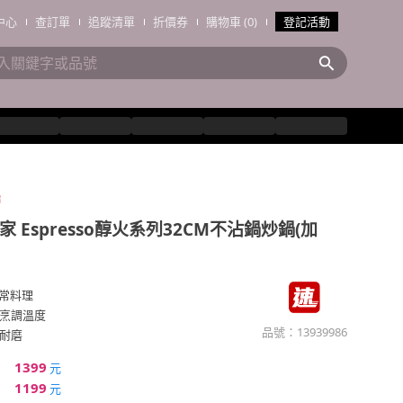
中心
查訂單
追蹤清單
折價券
購物車 (0)
登記活動
層
家 Espresso醇火系列32CM不沾鍋炒鍋(加
日常料理
烹調溫度
品號：
13939986
耐磨
1399
元
1199
元