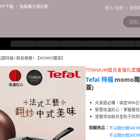
APP下載
點點賺分潤計劃
登入
/
註冊
會員
l 法國特福
\
館長推薦
\
【MOMO獨家】
TITANIUM鈦合金強化塗
Tefal 特福
momo獨
蓋)
大家庭必備，搞定90%
智慧佳溫紅心，掌握最佳
塗層添加鈦合金粒子抗刮
相關商品：
不沾鍋炒鍋34CM
不沾鍋炒鍋30CM