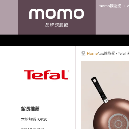
momo購物網
Home
\
品牌旗艦
\
Tefa
館長推薦
本館熱銷TOP30