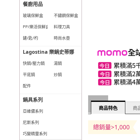
餐廚用品
玻璃保鮮盒
不鏽鋼保鮮盒
PP/樂活保鮮盒
料理刀具
鏟/匙/杓
時尚水壺
Lagostina 樂鍋史蒂娜
快鍋/壓力鍋
湯鍋
平底鍋
炒鍋
配件
鍋具系列
商品特色
商品
亞維儂系列
尼斯系列
總銷量>1,000
巧變精靈系列