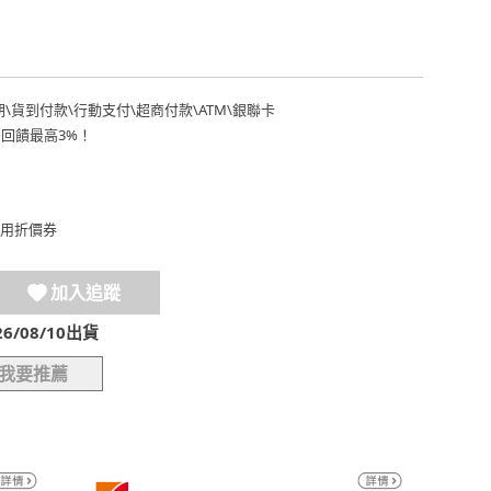
期
\
貨到付款
\
行動支付
\
超商付款
\
ATM
\
銀聯卡
費回饋最高3%！
用折價券
加入追蹤
/08/10出貨
我要推薦