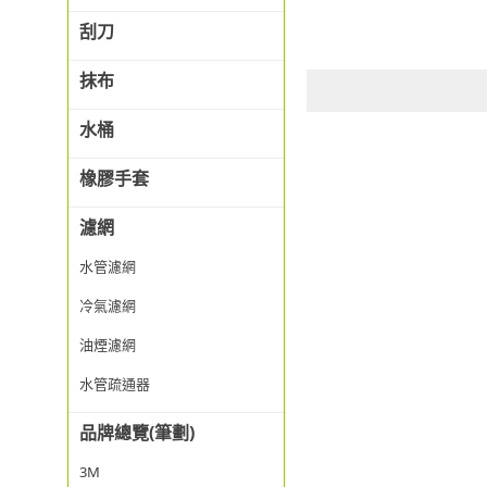
刮刀
抹布
水桶
橡膠手套
濾網
水管濾網
冷氣濾網
油煙濾網
水管疏通器
品牌總覽(筆劃)
3M