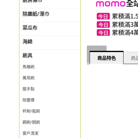
廚房濕巾
除塵紙/溼巾
菜瓜布
海綿
刷具
商品特色
商品
馬桶刷
萬用刷
隨手黏
除塵撢
杯刷/瓶刷
鋼刷/鍋刷
窗戶清潔