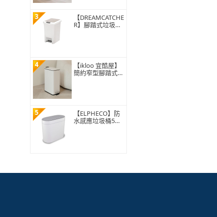
3
【DREAMCATCHE
R】腳踏式垃圾桶
15L(垃圾桶 垃圾
筒 帶蓋垃圾桶 掀
蓋垃圾桶 踩踏垃
圾桶 廁所廚房)
4
【ikloo 宜酷屋】
簡約窄型腳踏式垃
圾桶 加高款15L
(緩降功能 附提把
輕奢簡約)
5
【ELPHECO】防
水感應垃圾桶5公
升 ELPH5711(窄
身設計/小容量/小
空間適用)