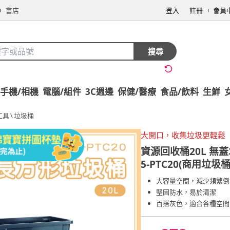
書店
登入
註冊
會員
搜尋
手機/相機
電腦/組件
3C週邊
保健/醫療
食品/飲料
生鮮
工具
\
垃圾桶
大開口，收集垃圾更輕鬆
資源回收桶20L 無蓋
5-PTC20(商用垃圾
大容量空間，減少頻繁倒
堅固防水，易於清潔
百搭灰色，適合各種空間