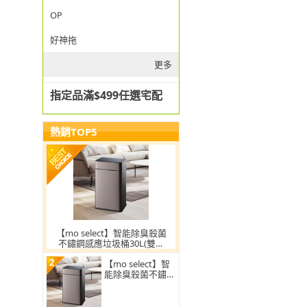
OP
好神拖
更多
指定品滿$499任選宅配
熱銷TOP5
【mo select】智能除臭殺菌
不鏽鋼感應垃圾桶30L(雙開
蓋/大容量/附充電電池/mo選)
2
【mo select】智
能除臭殺菌不鏽鋼
感應垃圾桶30L(雙
開蓋/大容量/附充
電電池)