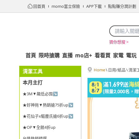
回首頁
momo富立保險
APP下載
點點賺分潤計劃
猜你想搜 >
首頁
限時搶購
直播
mo店+
看看買
家電
電玩
Home
\
日用/紙品
\
清潔
清潔工具
本月主打
★3M▼飆低必囤↘
★好神拖▼熱銷搶75折up↘
★花仙子x驅塵氏搶6折up↘
★OP▼全館4折up
台隆熱銷精選