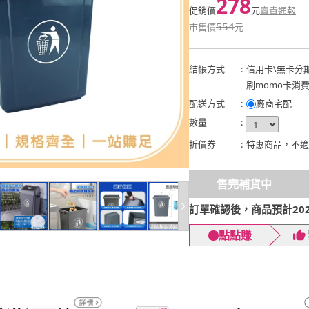
278
促銷價
元
賣貴通報
554
市售價
元
結帳方式
:
信用卡
\
無卡分
刷momo卡消
配送方式
:
廠商宅配
數量
:
折價券
:
特惠商品，不適
售完補貨中
訂單確認後，商品預計2026
點點賺