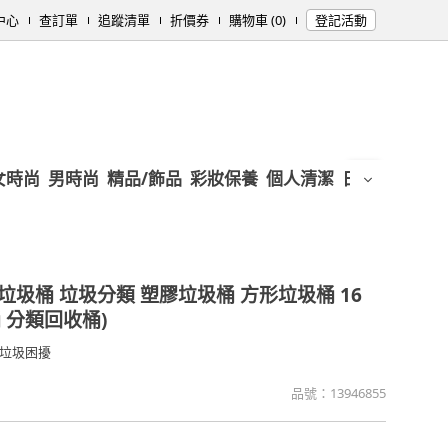
中心
查訂單
追蹤清單
折價券
購物車 (0)
登記活動
女時尚
男時尚
精品/飾品
彩妝保養
個人清潔
日用/紙品
母
垃圾桶 垃圾分類 塑膠垃圾桶 方形垃圾桶 16
桶 分類回收桶)
垃圾困擾
品號：
13946855