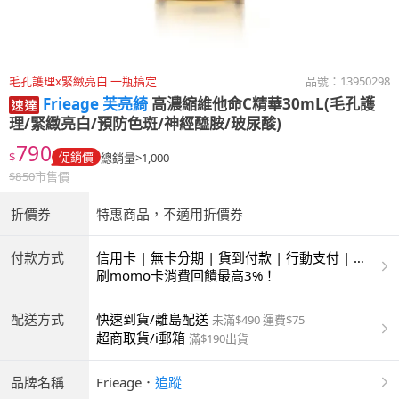
毛孔護理x緊緻亮白 一瓶搞定
品號：
13950298
Frieage 芙亮綺
高濃縮維他命C精華30mL(毛孔護
理/緊緻亮白/預防色斑/神經醯胺/玻尿酸)
790
$
促銷價
總銷量>1,000
$
850
市售價
折價券
特惠商品，不適用折價券
付款方式
信用卡 | 無卡分期 | 貨到付款 | 行動支付 | 超
商付款 | ATM | 銀聯卡
刷momo卡消費回饋最高3%！
配送方式
快速到貨/離島配送
未滿$490 運費$75
超商取貨/i郵箱
滿$190出貨
品牌名稱
Frieage
．
追蹤