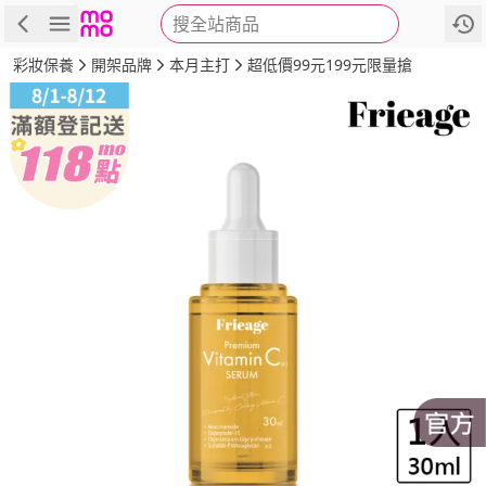
搜全站商品
商品
評價
詳情
規格
推薦
彩妝保養
開架品牌
本月主打
超低價99元199元限量搶