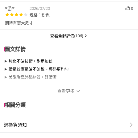
*游*
2026/07/20
0
規格：粉色
期待有更大尺寸
查看全部評價(106)
圖文詳情
強化不沾技術，耐用加倍
環聚效應聚油不流散、導熱更均勻
美型陶瓷外鍋材質，好清潔
查看更多
商品規格
相關分類
品牌名稱
CookPower 鍋寶
退換貨須知
尺寸
30cm~34cm