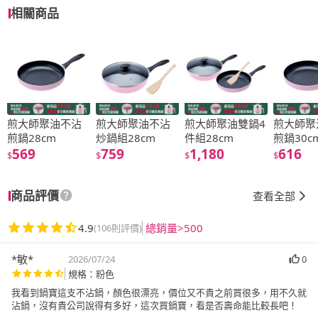
相關商品
煎大師聚油不沾
煎大師聚油不沾
煎大師聚油雙鍋4
煎大師聚
煎鍋28cm
炒鍋組28cm
件組28cm
煎鍋30c
569
759
1,180
616
$
$
$
$
商品評價
查看全部
4.9
總銷量>500
(106則評價)
*敏*
2026/07/24
0
規格：粉色
我看到鍋寶這支不沾鍋，顏色很漂亮，價位又不貴之前買很多，用不久就
沾鍋，沒有貴公司說得有多好，這次買鍋寶，看是否壽命能比較長吧！