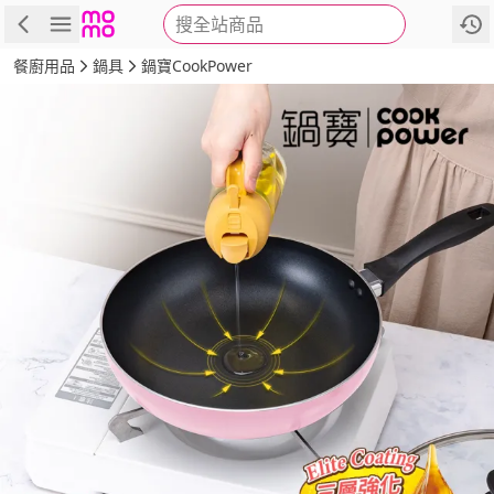
搜全站商品
商品
評價
詳情
規格
推薦
餐廚用品
鍋具
鍋寶CookPower