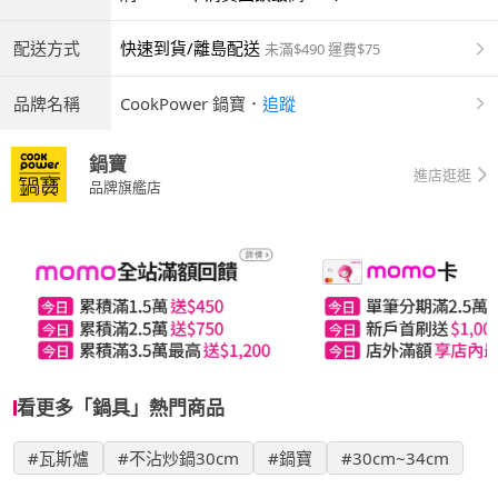
配送方式
快速到貨/離島配送
未滿$490 運費$75
品牌名稱
CookPower 鍋寶
．
追蹤
鍋寶
進店逛逛
品牌旗艦店
看更多「鍋具」熱門商品
#瓦斯爐
#不沾炒鍋30cm
#鍋寶
#30cm~34cm