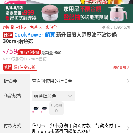
創新聚油科技，色香味一應俱全
品號：
13951570
CookPower 鍋寶
新升級煎大師聚油不沾炒鍋
30cm-兩色選
759
$
限時折後價
總銷量>500
$
799
促銷價
$
1,780
市售價
滿1件享95折
現折
活動賣場
折價券
查看可使用的折價券
商品規格
請選擇顏色
共2種
顏
色
付款方式
信用卡 | 無卡分期 | 貨到付款 | 行動支付 | 超
商付款 | ATM | 銀聯卡
刷momo卡消費回饋最高3%！