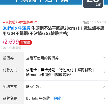
★買就送304保溫瓶480ml
品號：
13958619
Buffalo 牛頭牌
牛頭鋼不沾平底鍋28cm (IH.電磁爐亦適
用/304不鏽鋼/不沾鍋/SGS檢驗合格)
2,699
$
促銷價
$
5,350
市售價
折價券
查看可使用的折價券
付款方式
信用卡 | 無卡分期 | 行動支付 | 超商付款 |
ATM | 銀聯卡
刷momo卡消費回饋最高3%！
配送方式
廠商宅配
品牌名稱
Buffalo 牛頭牌
．
追蹤