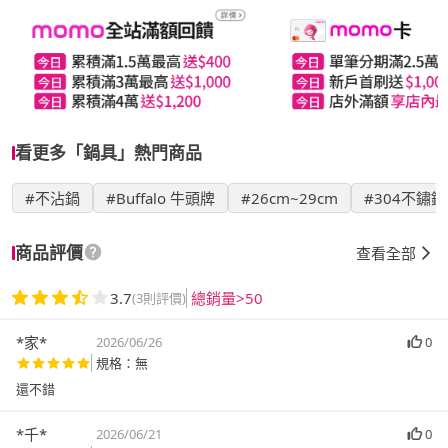
看更多「鍋具」熱門商品
#不沾鍋
#Buffalo 牛頭牌
#26cm~29cm
#304不鏽鋼
商品評價
查看全部
3.7
總銷量>50
(3則評價)
*家*
2026/06/26
0
規格：無
還不錯
*千*
2026/06/21
0