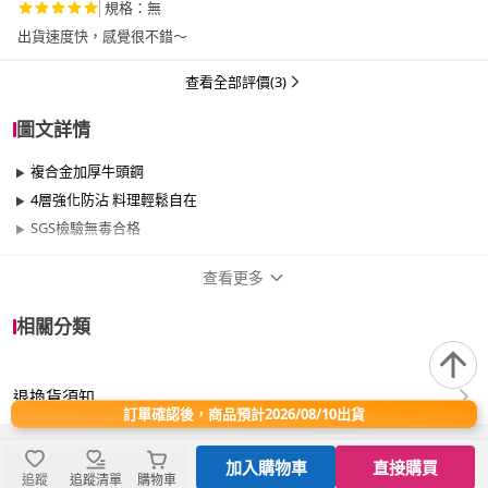
規格：無
出貨速度快，感覺很不錯～
查看全部評價(3)
圖文詳情
複合金加厚牛頭鋼
4層強化防沾 料理輕鬆自在
SGS檢驗無毒合格
查看更多
商品規格
相關分類
品牌名稱
Buffalo 牛頭牌
退換貨須知
尺寸
26cm~29cm
訂單確認後，商品預計2026/08/10出貨
材質
304不鏽鋼
加入購物車
直接購買
追蹤
追蹤清單
購物車