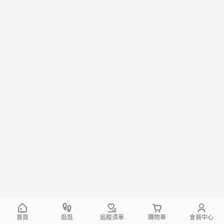
首頁
逛逛
追蹤清單
購物車
會員中心