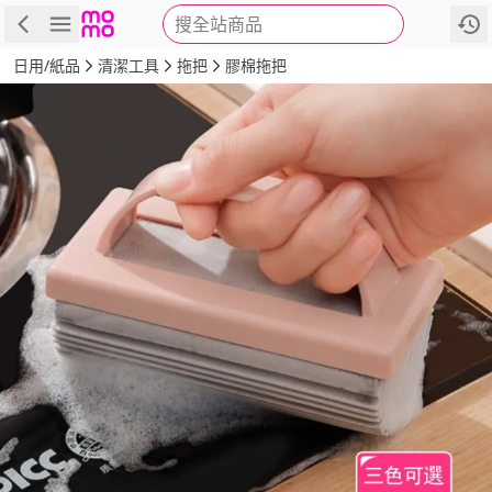
搜全站商品
商品
評價
詳情
規格
推薦
日用/紙品
清潔工具
拖把
膠棉拖把