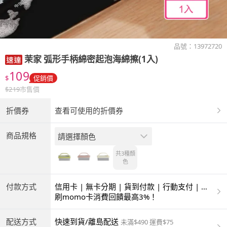
品號：
13972720
茉家
弧形手柄綿密起泡海綿擦(1入)
109
$
促銷價
$
219
市售價
折價券
查看可使用的折價券
商品規格
請選擇顏色
共3種
顏
色
付款方式
信用卡 | 無卡分期 | 貨到付款 | 行動支付 | 超
商付款 | ATM | 銀聯卡
刷momo卡消費回饋最高3%！
配送方式
快速到貨/離島配送
未滿$490 運費$75