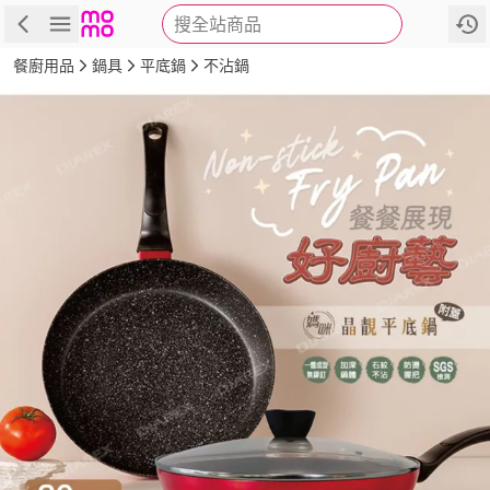
搜全站商品
商品
評價
詳情
規格
推薦
餐廚用品
鍋具
平底鍋
不沾鍋