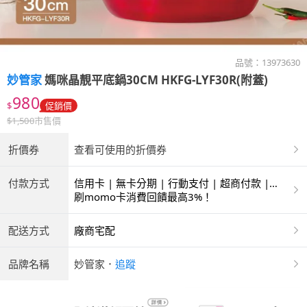
品號：
13973630
妙管家
媽咪晶靚平底鍋30CM HKFG-LYF30R(附蓋)
980
$
促銷價
$
1,500
市售價
折價券
查看可使用的折價券
付款方式
信用卡 | 無卡分期 | 行動支付 | 超商付款 |
ATM | 銀聯卡
刷momo卡消費回饋最高3%！
配送方式
廠商宅配
品牌名稱
妙管家
．
追蹤