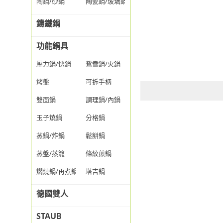
陶鍋/砂鍋
陶瓷鍋/玻璃鍋/透明鍋
鑄鐵鍋
功能鍋具
壓力鍋/快鍋
鴛鴦鍋/火鍋
烤盤
可拆手柄
雙面鍋
調理鍋/內鍋
玉子燒鍋
分格鍋
蒸鍋/炸鍋
鬆餅鍋
蒸盤/蒸籠
條紋煎鍋
燜燒鍋/再煮鍋
塔吉鍋
德國雙人
STAUB