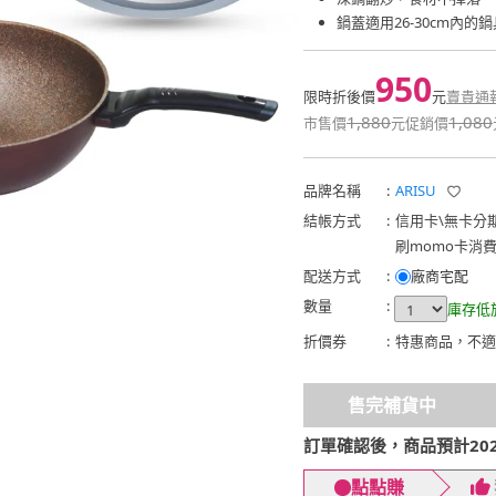
鍋蓋適用26-30cm內的鍋
950
限時折後價
元
賣貴通
1,880
1,080
市售價
元
促銷價
品牌名稱
:
ARISU
結帳方式
:
信用卡
\
無卡分
刷momo卡消
配送方式
:
廠商宅配
數量
:
庫存低
折價券
:
特惠商品，不適
售完補貨中
訂單確認後，商品預計2026
點點賺