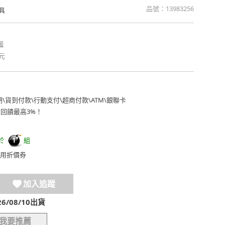
品號：
13983256
具
報
元
期
\
貨到付款
\
行動支付
\
超商付款
\
ATM
\
銀聯卡
費回饋最高3%！
於
組
1
用折價券
加入追蹤
/08/10出貨
我要推薦