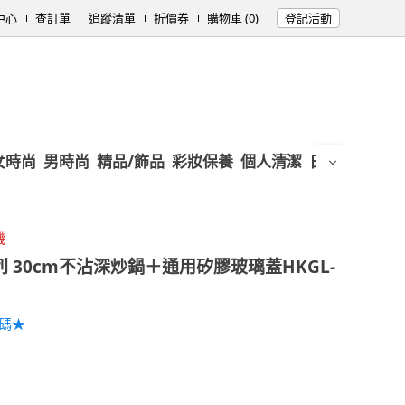
中心
查訂單
追蹤清單
折價券
購物車 (0)
登記活動
女時尚
男時尚
精品/飾品
彩妝保養
個人清潔
日用/紙品
母
機
Y系列 30cm不沾深炒鍋＋通用矽膠玻璃蓋HKGL-
加碼★