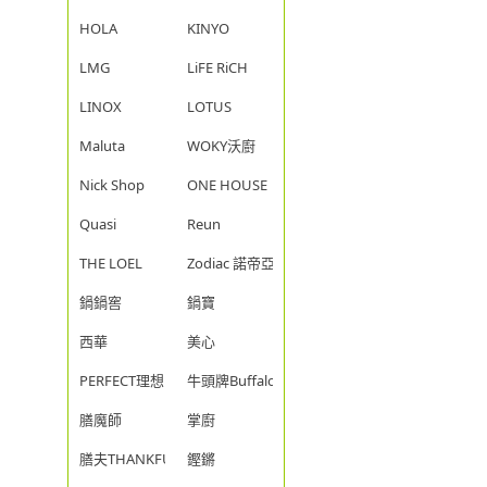
HOLA
KINYO
LMG
LiFE RiCH
LINOX
LOTUS
Maluta
WOKY沃廚
Nick Shop
ONE HOUSE
Quasi
Reun
THE LOEL
Zodiac 諾帝亞
鍋鍋窖
鍋寶
西華
美心
PERFECT理想
牛頭牌Buffalo
膳魔師
掌廚
膳夫THANKFUL
鏗鏘