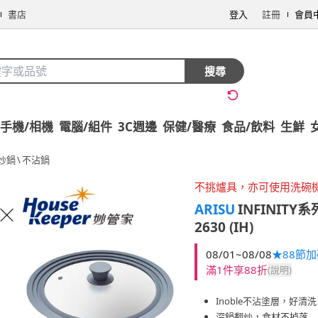
書店
登入
註冊
會員
搜尋
手機/相機
電腦/組件
3C週邊
保健/醫療
食品/飲料
生鮮
炒鍋
\
不沾鍋
不挑爐具，亦可使用洗碗
ARISU
INFINIT
2630 (IH)
08/01~08/08
★88節
滿1件享88折
(說明)
Inoble不沾塗層，好清洗
深鍋翻炒，食材不掉落