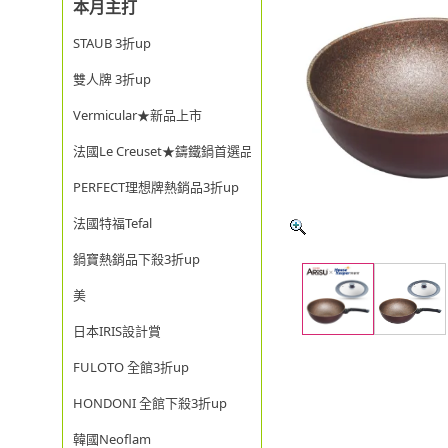
本月主打
STAUB 3折up
雙人牌 3折up
Vermicular★新品上市
法國Le Creuset★鑄鐵鍋首選品牌
PERFECT理想牌熱銷品3折up
法國特福Tefal
鍋寶熱銷品下殺3折up
美
日本IRIS設計賞
FULOTO 全館3折up
HONDONI 全館下殺3折up
韓國Neoflam