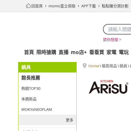
回首頁
momo富立保險
APP下載
點點賺分潤計劃
猜你想搜 >
首頁
限時搶購
直播
mo店+
看看買
家電
電玩
Home
\
餐廚用品
\
鍋具
\
鍋具
館長推薦
熱銷TOP30
本週新品
WOKYxNEOFLAM
更多