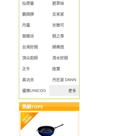
仙德曼
碧翠絲
鵝頭牌
吉來家
丹露
米雅可
御膳坊
鍋之尊
台灣好鍋
婦樂透
頂尖廚師
清水好鍋
正牛
陸寶
真功夫
丹尼家 DANNY JIA
優樂UNICOOK
更多
熱銷TOP5