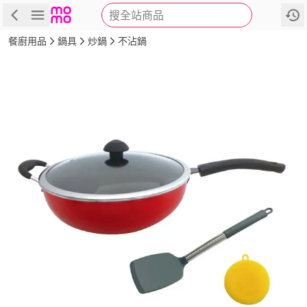
搜全站商品
商品
評價
詳情
規格
推薦
餐廚用品
鍋具
炒鍋
不沾鍋