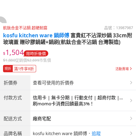
航鈦合金不沾鍋 超硬耐磨
品號：
13987987
kosfu kitchen ware 鍋師傅
富貴紅不沾深炒鍋 33cm附
玻璃蓋 贈矽膠鍋鏟+鍋刷(航鈦合金不沾鍋 台灣製造)
1,504
$
限時折後價
$
1,880
促銷價
$
2,699
市售價
滿1件享8折
現折
活動賣場
折價券
查看可使用的折價券
付款方式
信用卡 | 無卡分期 | 行動支付 | 超商付款 |
ATM | 銀聯卡
刷momo卡消費回饋最高3%！
配送方式
廠商宅配
品牌名稱
kosfu kitchen ware 鍋師傅
．
追蹤