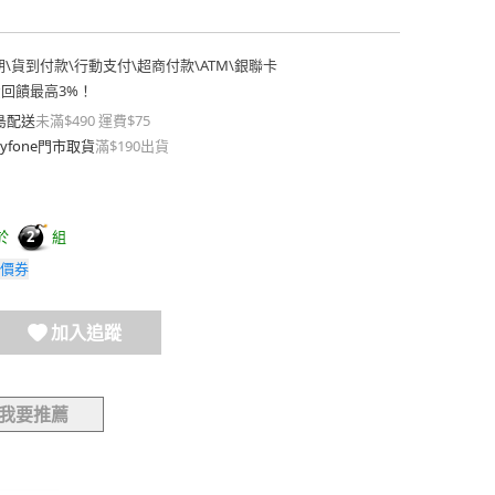
期
\
貨到付款
\
行動支付
\
超商付款
\
ATM
\
銀聯卡
費回饋最高3%！
島配送
未滿$490 運費$75
yfone門市取貨
滿$190出貨
於
組
2
價券
加入追蹤
我要推薦