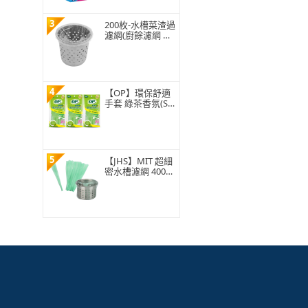
3
200枚-水槽菜渣過
濾網(廚餘濾網 菜
渣過濾 水槽過濾
網 水槽濾網)
4
【OP】環保舒適
手套 綠茶香氛(S/
M/L 1雙)
5
【JHS】MIT 超細
密水槽濾網 400入
贈抽取盒 排水孔
濾網 廚房濾網 台
灣ISO工廠製造