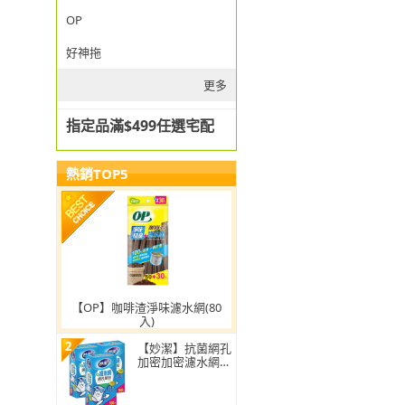
OP
好神拖
更多
指定品滿$499任選宅配
熱銷TOP5
【OP】咖啡渣淨味濾水網(80
入)
2
【妙潔】抗菌網孔
加密加密濾水網-
超值3入組(160枚/
盒)