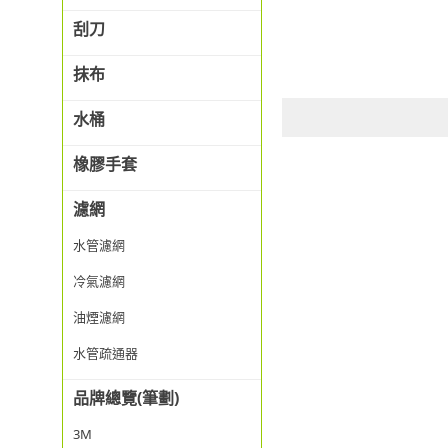
刮刀
抹布
水桶
橡膠手套
濾網
水管濾網
冷氣濾網
油煙濾網
水管疏通器
品牌總覽(筆劃)
3M