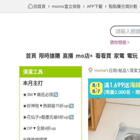
回首頁
momo富立保險
APP下載
點點賺分潤計劃
猜你想搜 >
首頁
限時搶購
直播
mo店+
看看買
家電
電玩
Home
\
日用/紙品
\
清潔
清潔工具
本月主打
★3M▼飆低必囤↘
★好神拖▼熱銷搶75折up↘
★花仙子x驅塵氏搶6折up↘
★OP▼全館4折up
台隆熱銷精選