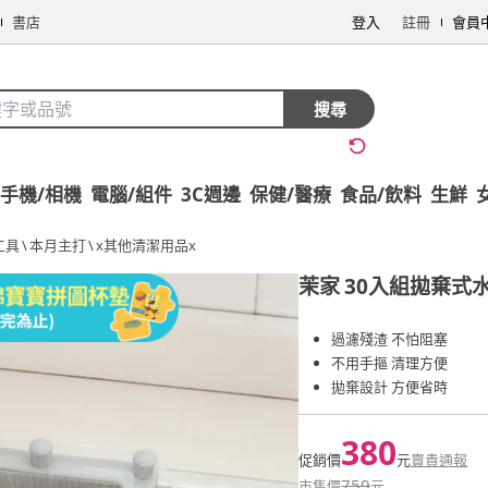
書店
登入
註冊
會員
搜尋
手機/相機
電腦/組件
3C週邊
保健/醫療
食品/飲料
生鮮
工具
\
本月主打
\
x其他清潔用品x
茉家
30入組拋棄式
過濾殘渣 不怕阻塞
不用手摳 清理方便
拋棄設計 方便省時
380
促銷價
元
賣貴通報
759
市售價
元