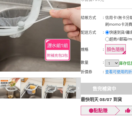
結帳方式
:
信用卡
\
無卡分
刷momo卡消
配送方式
:
快速到貨/離
超商/i郵箱/m
顏色隨機
規格
:
數量
:
庫存低
折價券
:
查看可使用的折
售完補貨中
最快明天 08/07 到貨
點點賺