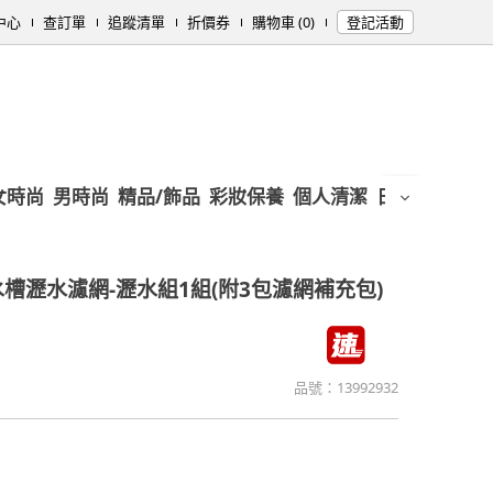
中心
查訂單
追蹤清單
折價券
購物車 (0)
登記活動
女時尚
男時尚
精品/飾品
彩妝保養
個人清潔
日用/紙品
母
水槽瀝水濾網-瀝水組1組(附3包濾網補充包)
品號：
13992932