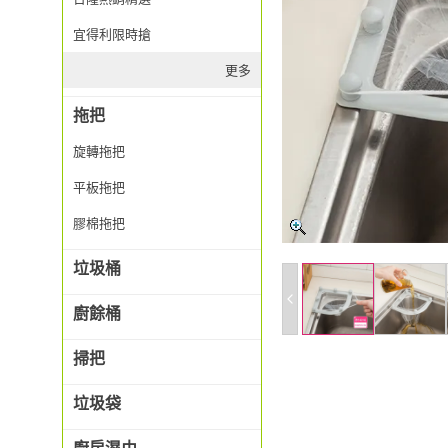
宜得利限時搶
更多
拖把
旋轉拖把
平板拖把
膠棉拖把
垃圾桶
廚餘桶
掃把
垃圾袋