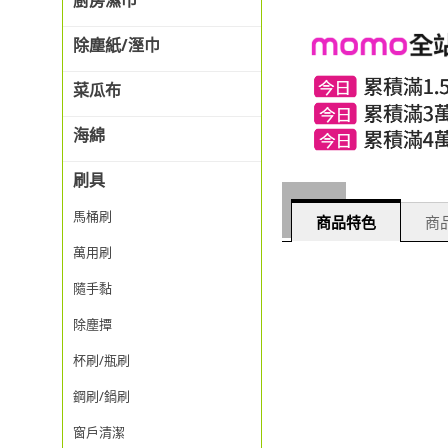
廚房濕巾
除塵紙/溼巾
菜瓜布
海綿
刷具
馬桶刷
商品特色
商品
萬用刷
隨手黏
除塵撢
杯刷/瓶刷
鋼刷/鍋刷
窗戶清潔