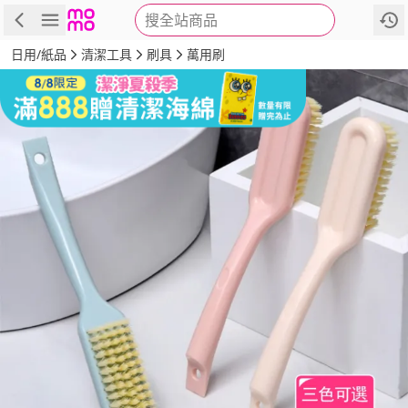
搜全站商品
商品
評價
詳情
規格
推薦
日用/紙品
清潔工具
刷具
萬用刷