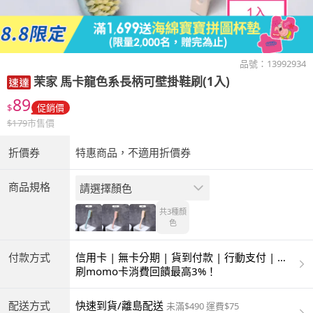
品號：
13992934
茉家
馬卡龍色系長柄可壁掛鞋刷(1入)
89
$
促銷價
$
179
市售價
折價券
特惠商品，不適用折價券
商品規格
請選擇顏色
共3種
顏
色
付款方式
信用卡 | 無卡分期 | 貨到付款 | 行動支付 | 超
商付款 | ATM | 銀聯卡
刷momo卡消費回饋最高3%！
配送方式
快速到貨/離島配送
未滿$490 運費$75