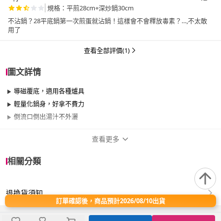
規格：平煎28cm+深炒鍋30cm
不沾鍋？28平底鍋第一次煎蛋就沾鍋！這樣會不會釋放毒素？…,不太敢
用了
查看全部評價(1)
圖文詳情
導磁覆底，適用各種爐具
輕量化鍋身，好拿不費力
倒流口倒出湯汁不外灑
查看更多
商品規格
相關分類
品牌名稱
BLACK HAMMER
退換貨須知
尺寸
26cm~29cm、30cm~34cm
訂單確認後，商品預計2026/08/10出貨
材質
其他合金