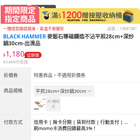
一體成型鑄造鍋身，高溫不易變形
品號：
13997381
BLACK HAMMER
麥飯石導磁鑄造不沾平煎28cm+深炒
鍋30cm-出清品
1,180
$
促銷價
$
3,680
市售價
折價券
特惠商品，不適用折價券
商品規格
平煎28cm+深炒鍋30cm
共1種
款
式
付款方式
信用卡 | 無卡分期 | 貨到付款 | 行動支付 | 超
商付款 | ATM | 銀聯卡
刷momo卡消費回饋最高3%！