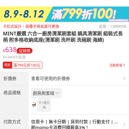
卡扣式設計，兩種手柄長度可更換
品號：
13999098
MINT嚴選
六合一廚房清潔刷套組 鍋具清潔刷 組裝式長
柄 附多格收納底座(清潔刷 洗杯刷 洗碗刷 海綿)
638
$
促銷價
$
1,098
市售價
滿799元折100元
現折
活動賣場
折價券
查看可使用的折價券
商品規格
廚房刷套組
共1種
名
稱
付款方式
信用卡 | 無卡分期 | 貨到付款 | 行動支付 | 超
商付款 | ATM | 銀聯卡
刷momo卡消費回饋最高3%！