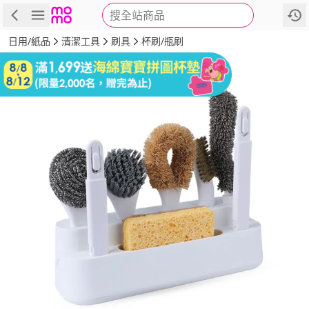
搜全站商品
商品
評價
詳情
規格
推薦
日用/紙品
清潔工具
刷具
杯刷/瓶刷