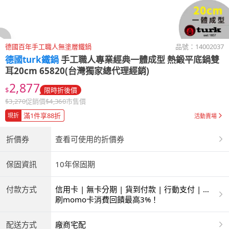
德國百年手工職人無塗層鐵鍋
品號：
14002037
德國turk鐵鍋
手工職人專業經典一體成型 熱鍛平底鍋雙
耳20cm 65820(台灣獨家總代理經銷)
2,877
$
限時折後價
$
3,270
促銷價
$
4,360
市售價
滿1件享88折
現折
活動賣場
折價券
查看可使用的折價券
保固資訊
10年保固期
付款方式
信用卡 | 無卡分期 | 貨到付款 | 行動支付 | 超
商付款 | ATM | 銀聯卡
刷momo卡消費回饋最高3%！
配送方式
廠商宅配