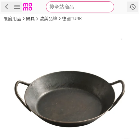
搜全站商品
商品
評價
詳情
規格
推薦
餐廚用品
鍋具
歐美品牌
德國TURK