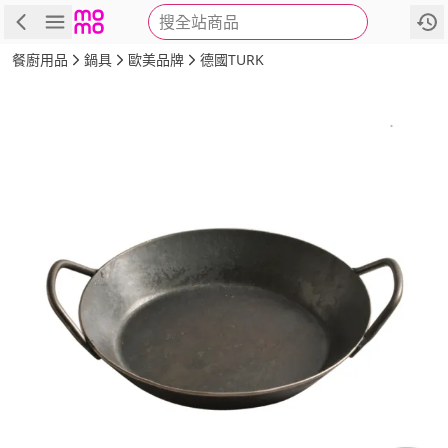
搜全站商品
商品
評價
詳情
規格
推薦
餐廚用品
鍋具
歐美品牌
德國TURK