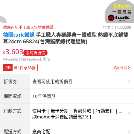
德國百年手工職人無塗層鐵鍋
品號：
14002039
德國turk鐵鍋
手工職人專業經典一體成型 熱鍛平底鍋雙
耳24cm 65824(台灣獨家總代理經銷)
3,603
$
限時折後價
$
4,095
促銷價
$
5,460
市售價
滿1件享88折
現折
活動賣場
折價券
查看可使用的折價券
保固資訊
10年保固期
付款方式
信用卡 | 無卡分期 | 貨到付款 | 行動支付 | 超
商付款 | ATM | 銀聯卡
刷momo卡消費回饋最高3%！
配送方式
廠商宅配