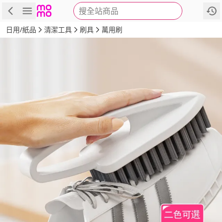
搜全站商品
商品
評價
詳情
規格
推薦
日用/紙品
清潔工具
刷具
萬用刷