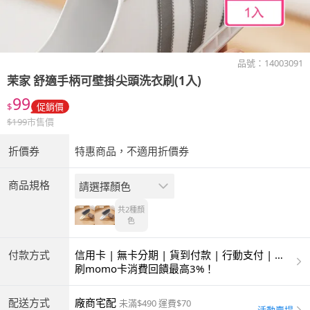
品號：
14003091
茉家
舒適手柄可壁掛尖頭洗衣刷(1入)
99
$
促銷價
$
199
市售價
折價券
特惠商品，不適用折價券
商品規格
請選擇顏色
共2種
顏
色
付款方式
信用卡 | 無卡分期 | 貨到付款 | 行動支付 | 超
商付款 | ATM | 銀聯卡
刷momo卡消費回饋最高3%！
配送方式
廠商宅配
未滿$490 運費$70