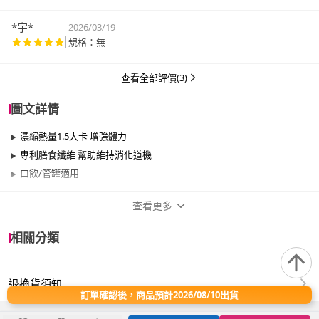
*宇*
2026/03/19
規格：無
查看全部評價(3)
圖文詳情
濃縮熱量1.5大卡 增強體力
專利膳食纖維 幫助維持消化道機
口飲/管罐適用
查看更多
商品規格
相關分類
品牌名稱
雀巢健康科學
退換貨須知
品牌系列
均康
訂單確認後，商品預計2026/08/10出貨
類型
飲品、可以管灌