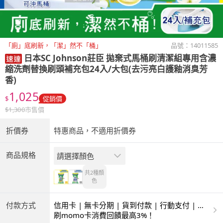
「廁」底刷新，「潔」然不「桶」
品號：
14011585
日本SC Johnson莊臣
拋棄式馬桶刷清潔組專用含濃
縮洗劑替換刷頭補充包24入/大包(去污亮白護釉消臭芳
香)
1,025
$
促銷價
$
1,300
市售價
折價券
特惠商品，不適用折價券
商品規格
請選擇顏色
共2種
顏
色
付款方式
信用卡 | 無卡分期 | 貨到付款 | 行動支付 | 超
商付款 | ATM | 銀聯卡
刷momo卡消費回饋最高3%！