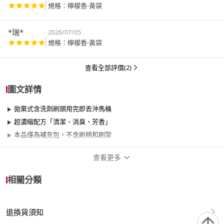
規格：檸檬香-黃袋
*瑞*
2026/07/05
規格：檸檬香-黃袋
查看全部評價(2)
圖文詳情
拋棄式含洗劑刷頭用完即丟沖馬桶
超濃縮配方「清潔、消臭、芳香」
本品僅為補充包，不含刷柄和刷架
查看更多
商品規格
相關分類
適用於
臥室、客廳、浴室、廚房、門、門櫃、陽台、
餐廳、室內、室外、玄關、窗戶
退換貨須知