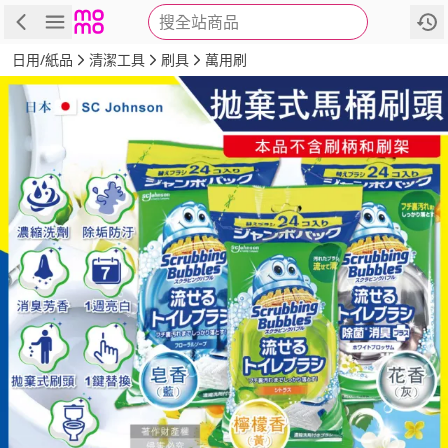
搜全站商品
商品
評價
詳情
規格
推薦
日用/紙品
清潔工具
刷具
萬用刷