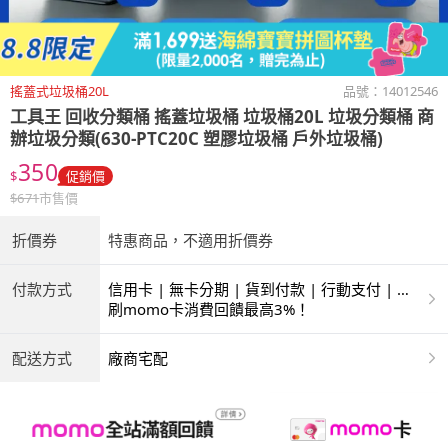
搖蓋式垃圾桶20L
品號：
14012546
工具王
回收分類桶 搖蓋垃圾桶 垃圾桶20L 垃圾分類桶 商
辦垃圾分類(630-PTC20C 塑膠垃圾桶 戶外垃圾桶)
350
$
促銷價
$
671
市售價
折價券
特惠商品，不適用折價券
付款方式
信用卡 | 無卡分期 | 貨到付款 | 行動支付 | 超
商付款 | ATM | 銀聯卡
刷momo卡消費回饋最高3%！
配送方式
廠商宅配