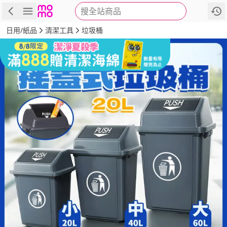
搜全站商品
商品
評價
詳情
規格
推薦
日用/紙品
清潔工具
垃圾桶