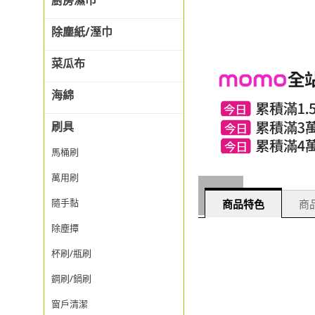
廚房濕巾
除塵紙/溼巾
菜瓜布
海綿
刷具
馬桶刷
萬用刷
隨手黏
商品特色
商品
除塵撢
杯刷/瓶刷
鋼刷/鍋刷
窗戶清潔