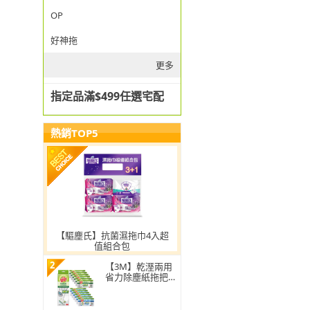
OP
好神拖
更多
指定品滿$499任選宅配
熱銷TOP5
【驅塵氏】抗菌濕拖巾4入超
值組合包
2
【3M】乾溼兩用
省力除塵紙拖把特
惠組(可任選2組)