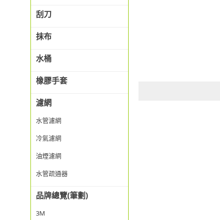
刮刀
抹布
水桶
橡膠手套
濾網
水管濾網
冷氣濾網
油煙濾網
水管疏通器
品牌總覽(筆劃)
3M