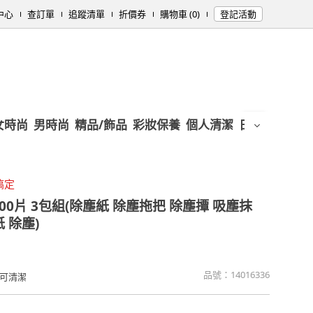
中心
查訂單
追蹤清單
折價券
購物車 (0)
登記活動
女時尚
男時尚
精品/飾品
彩妝保養
個人清潔
日用/紙品
母
搞定
00片 3包組(除塵紙 除塵拖把 除塵撢 吸塵抹
 除塵)
品號：
14016336
可清潔