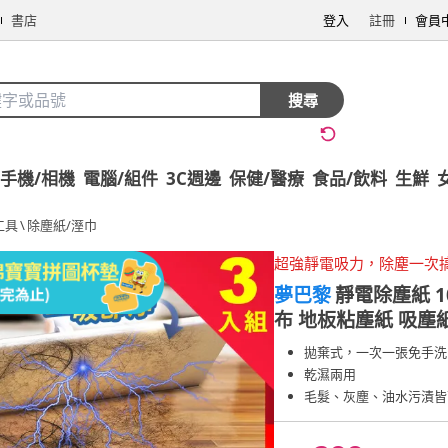
書店
登入
註冊
會員
搜尋
手機/相機
電腦/組件
3C週邊
保健/醫療
食品/飲料
生鮮
工具
\
除塵紙/溼巾
超強靜電吸力，除塵一次
夢巴黎
靜電除塵紙 1
布 地板粘塵紙 吸塵紙
拋棄式，一次一張免手洗
乾濕兩用
毛髮、灰塵、油水污漬皆