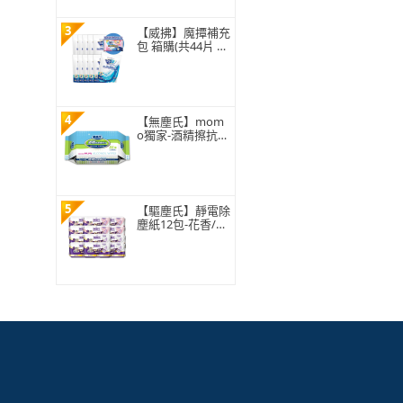
3
【威拂】魔撢補充
包 箱購(共44片 贈
濕拖巾12片)
4
【無塵氏】mom
o獨家-酒精擦抗菌
濕巾 85抽x24包/
箱(食用級酒精/瞬
間抗菌)
5
【驅塵氏】靜電除
塵紙12包-花香/無
香(25張/包-12包/
箱-箱購)