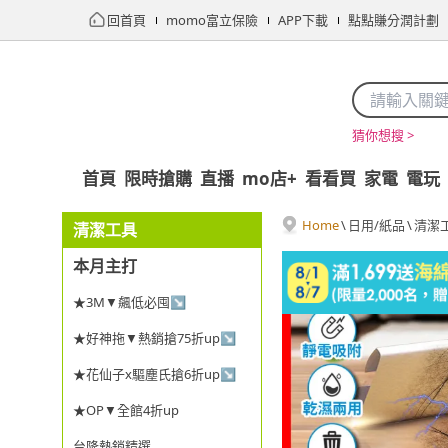
回首頁
momo富立保險
APP下載
點點賺分潤計劃
猜你想搜 >
首頁
限時搶購
直播
mo店+
看看買
家電
電玩
Home
\
日用/紙品
\
清潔
清潔工具
本月主打
★3M▼飆低必囤↘
★好神拖▼熱銷搶75折up↘
★花仙子x驅塵氏搶6折up↘
★OP▼全館4折up
台隆熱銷精選