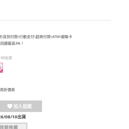
期
\
貨到付款
\
行動支付
\
超商付款
\
ATM
\
銀聯卡
費回饋最高3%！
190出貨
)
用折價券
加入追蹤
/08/10出貨
我要推薦