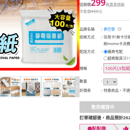
299
促銷價
元
賣貴通報
450
市售價
元
品牌名稱
:
夢巴黎
結帳方式
:
信用卡
\
無卡分
刷momo卡消
配送方式
:
廠商宅配
超商取貨
滿$
100片(3包組
規格
:
數量
:
折價券
:
特惠商品，不適
售完補貨中
訂單確認後，商品預計2026
點點賺