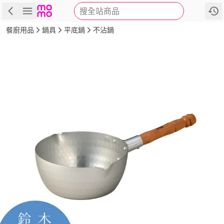
搜全站商品
商品
評價
詳情
規格
推薦
餐廚用品
鍋具
平底鍋
不沾鍋