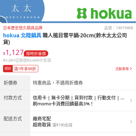
日本歷史悠久鍋具品牌
品號：
14019468
hokua 北陸鍋具
職人槌目雪平鍋-20cm(鈴木太太公司
貨)
1,127
$
限時折後價
$
1,281
促銷價
$
2,690
市售價
滿1件享88折
現折
活動賣場
折價券
特惠商品，不適用折價券
付款方式
信用卡 | 無卡分期 | 貨到付款 | 行動支付 | 超
商付款 | ATM | 銀聯卡 | 銀行帳戶付款
刷momo卡消費回饋最高3%！
配送方式
廠商宅配
超商取貨
滿$190出貨