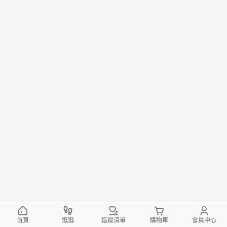
首頁
逛逛
追蹤清單
購物車
會員中心