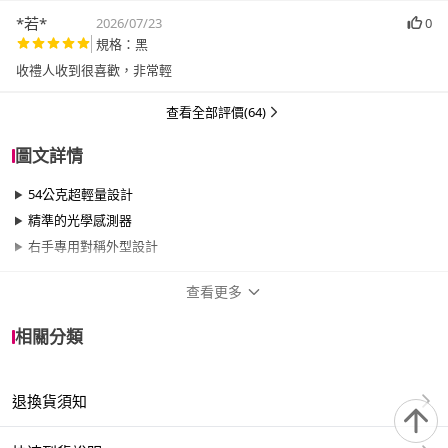
*若*
2026/07/23
0
規格：黑
收禮人收到很喜歡，非常輕
查看全部評價(64)
圖文詳情
54公克超輕量設計
精準的光學感測器
右手專用對稱外型設計
查看更多
商品規格
相關分類
品牌名稱
Razer 雷蛇
退換貨須知
類型
無線