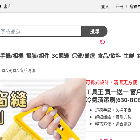
書店
登入
註冊
會員
搜尋
手機/相機
電腦/組件
3C週邊
保健/醫療
食品/飲料
生鮮
工具
\
刷具
\
窗戶清潔
可拆式設計，清潔更方便
工具王
買一送一 窗
冷氣清潔刷(630-BC
舒適手感，久握不累
超細纖維，吸附力強
輕巧方便，適合家庭