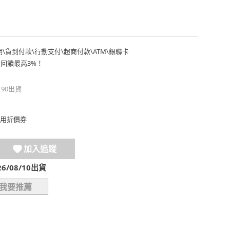
期
\
貨到付款
\
行動支付
\
超商付款
\
ATM
\
銀聯卡
費回饋最高3%！
190出貨
用折價券
加入追蹤
/08/10出貨
我要推薦