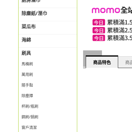
廚房濕巾
除塵紙/溼巾
菜瓜布
海綿
刷具
商品特色
商品
馬桶刷
萬用刷
隨手黏
除塵撢
杯刷/瓶刷
鋼刷/鍋刷
窗戶清潔