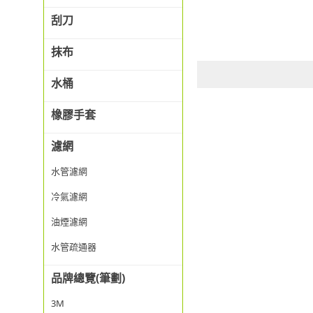
刮刀
抹布
水桶
橡膠手套
濾網
水管濾網
冷氣濾網
油煙濾網
水管疏通器
品牌總覽(筆劃)
3M