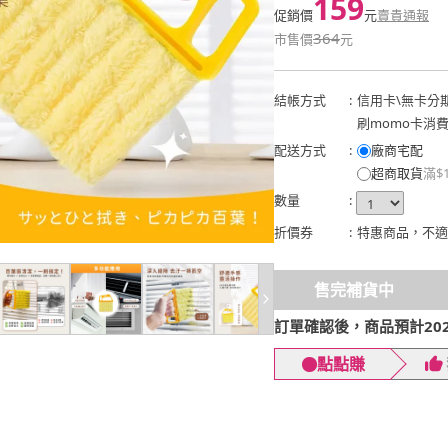
159
促銷價
元
賣貴通報
364
市售價
元
結帳方式
:
信用卡
\
無卡分
刷momo卡消
配送方式
:
廠商宅配
超商取貨
滿$
數量
:
折價券
:
特惠商品，不適
售完補貨中
訂單確認後，商品預計2026
點點賺