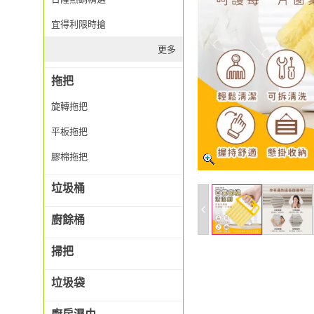
宜得利限時搶
更多
拖把
旋轉拖把
平板拖把
膠棉拖把
垃圾桶
廚餘桶
掃把
垃圾袋