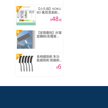
玻璃刷/洗窗戶)
3
【小久保】KOKU
BO 萬用清潔刷
(廚房 / 浴廁 / 窗戶
48
)
$
起
4
【家簡塵除】紗窗
旋轉刷(各種窗紗
輕鬆應對)
5
長柄縫隙刷 多功
能縫隙刷 隙縫刷
夾縫刷 長柄刷 清
6
潔刷 門窗縫隙 磁
$
磚縫隙 凹槽縫隙
刷 窗戶清潔刷 衛
生間縫隙刷