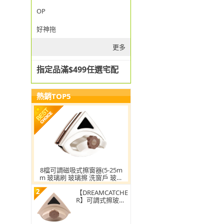
OP
好神拖
更多
指定品滿$499任選宅配
熱銷TOP5
8檔可調磁吸式擦窗器(5-25m
m 玻璃刷 玻璃擦 洗窗戶 玻璃
清潔 窗戶清潔 擦玻璃器 擦窗
2
神器)
【DREAMCATCHE
R】可調式擦玻璃
雙面清潔器(擦窗
神器/雙面玻璃刷/
窗戶清潔/玻璃擦/