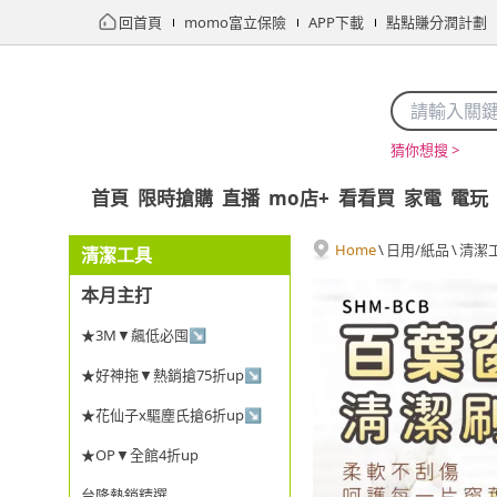
回首頁
momo富立保險
APP下載
點點賺分潤計劃
猜你想搜 >
首頁
限時搶購
直播
mo店+
看看買
家電
電玩
Home
\
日用/紙品
\
清潔
清潔工具
本月主打
★3M▼飆低必囤↘
★好神拖▼熱銷搶75折up↘
★花仙子x驅塵氏搶6折up↘
★OP▼全館4折up
台隆熱銷精選