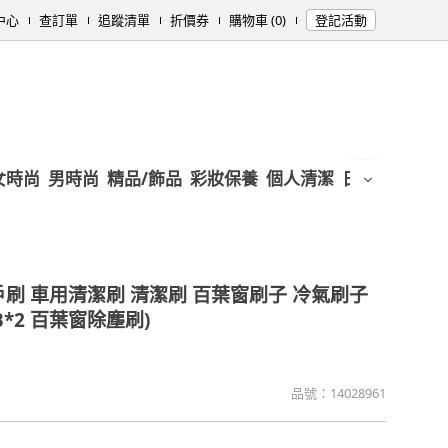
中心
查訂單
追蹤清單
折價券
購物車 (0)
登記活動
女時尚
男時尚
精品/飾品
彩妝保養
個人清潔
日用/紙品
母
戶刷 車用清潔刷 清潔刷 百葉窗刷子 冷氣刷子
B*2 百葉窗除塵刷)
品號：
14028961