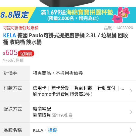
可提可掛廚餘垃圾桶
品號：
14033920
KELA
德國 Paulo可掛式提把廚餘桶 2.3L / 垃圾桶 回收
桶 收納桶 餿水桶
605
$
促銷價
$
750
市售價
折價券
特惠商品，不適用折價券
付款方式
信用卡 | 無卡分期 | 貨到付款 | 行動支付 | 超
商付款 | ATM | 銀聯卡
刷momo卡消費回饋最高3%！
配送方式
廠商宅配
超商取貨
滿$190出貨
品牌名稱
KELA
．
追蹤