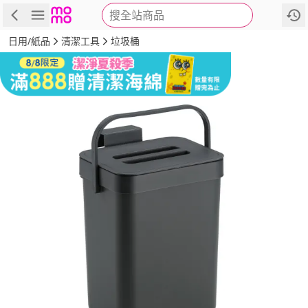
搜全站商品
商品
評價
詳情
規格
推薦
日用/紙品
清潔工具
垃圾桶