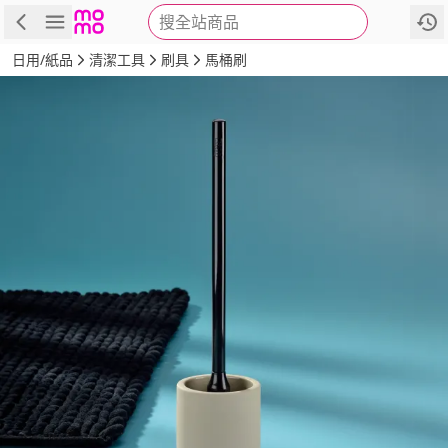
搜全站商品
商品
評價
詳情
規格
推薦
日用/紙品
清潔工具
刷具
馬桶刷