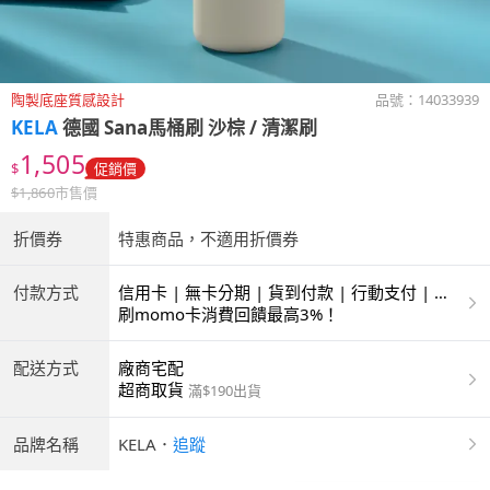
陶製底座質感設計
品號：
14033939
KELA
德國 Sana馬桶刷 沙棕 / 清潔刷
1,505
$
促銷價
$
1,860
市售價
折價券
特惠商品，不適用折價券
付款方式
信用卡 | 無卡分期 | 貨到付款 | 行動支付 | 超
商付款 | ATM | 銀聯卡
刷momo卡消費回饋最高3%！
配送方式
廠商宅配
超商取貨
滿$190出貨
品牌名稱
KELA
．
追蹤