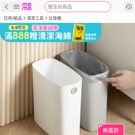
搜全站商品
商品
評價
詳情
規格
推薦
日用/紙品
清潔工具
垃圾桶