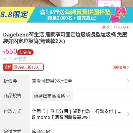
品號：
14033947
Dagebeno荷生活
居家窄可固定垃圾袋長型垃圾桶 免壓
袋好固定垃圾筒(無蓋款2入)
650
$
促銷價
$
1,299
市售價
滿899元折130元
現折
活動賣場
折價券
查看可使用的折價券
商品規格
請選擇商品規格
付款方式
信用卡 | 無卡分期 | 貨到付款 | 行動支付 | 超
商付款 | ATM | 銀聯卡
刷momo卡消費回饋最高3%！
配送方式
廠商宅配