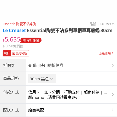
Essential陶瓷不沾系列
品號：
14035996
Le Creuset
Essential陶瓷不沾系列單柄單耳煎鍋 30cm
5,635
$
限時折後價
$
8,050
促銷價
最高享6折
現折
活動賣場
折價券
查看可使用的折價券
商品規格
30cm 黑色
付款方式
信用卡 | 無卡分期 | 行動支付 | 超商付款 | 銀
聯卡
刷momo卡消費回饋最高3%！
配送方式
廠商宅配