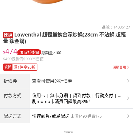
品號：
14036127
Lowenthal
超輕量鈦金深炒鍋(28cm 不沾鍋 超輕
量 鈦金鍋)
474
$
限時折後價
總銷量>100
$
499
促銷價
$
999
市售價
滿1件享95折
現折
活動賣場
折價券
查看可使用的折價券
付款方式
信用卡 | 無卡分期 | 貨到付款 | 行動支付 | 超
商付款 | ATM | 銀聯卡
刷momo卡消費回饋最高3%！
配送方式
快速到貨/離島配送
未滿$490 運費$75