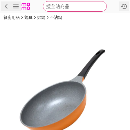
搜全站商品
商品
評價
詳情
規格
推薦
餐廚用品
鍋具
炒鍋
不沾鍋