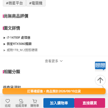
#微星平台
#電競機
尚無商品評價
圖文詳情
i7-14700F 處理器
微星RTX5060獨顯
威剛1TB_M.2固態硬碟
查看更多
商品規格
相關分類
品牌名稱
微星平台
退換貨須知
效能
501W~700W
訂單確認後，商品預計2026/08/10出貨
晶片
RTX50系列
加入購物車
直接購買
追蹤
追蹤清單
購物車