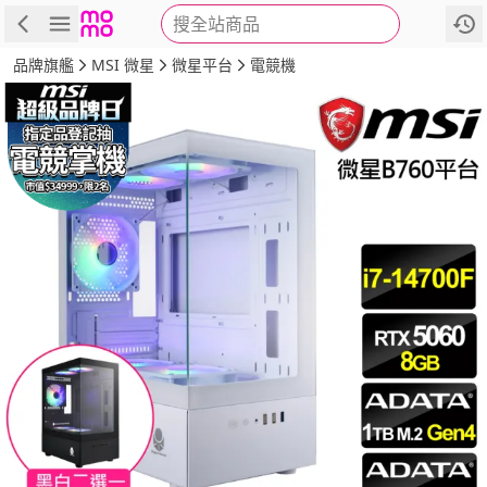
搜全站商品
商品
評價
詳情
規格
推薦
品牌旗艦
MSI 微星
微星平台
電競機