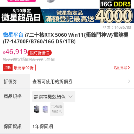
品號：
14036783
微星平台
i7二十核RTX 5060 Win11{衝鋒鬥神W}電競機
(i7-14700F/B760/16G D5/1TB)
46,919
$
限時折後價
$
50,999
促銷價
$
58,999
市售價
最高享92折
現折
活動賣場
折價券
查看可使用的折價券
商品規格
請選擇機殼顏色
共2種
機
殼顏色
保固資訊
1年保固期