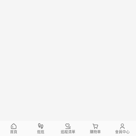
首頁
逛逛
追蹤清單
購物車
會員中心