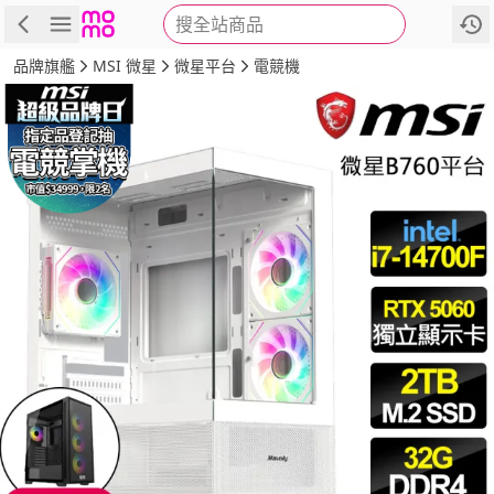
搜全站商品
商品
評價
詳情
規格
推薦
品牌旗艦
MSI 微星
微星平台
電競機