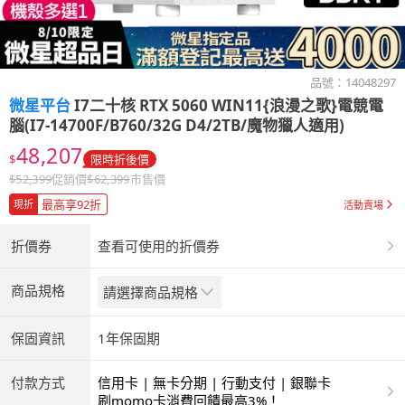
品號：
14048297
微星平台
I7二十核 RTX 5060 WIN11{浪漫之歌}電競電
腦(I7-14700F/B760/32G D4/2TB/魔物獵人適用)
48,207
$
限時折後價
$
52,399
促銷價
$
62,399
市售價
最高享92折
現折
活動賣場
折價券
查看可使用的折價券
商品規格
請選擇商品規格
保固資訊
1年保固期
付款方式
信用卡 | 無卡分期 | 行動支付 | 銀聯卡
刷momo卡消費回饋最高3%！