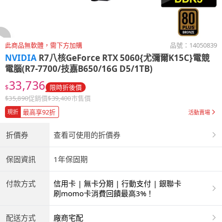
此商品無軟體，需下方加購
品號：
14050839
NVIDIA
R7八核GeForce RTX 5060{尤彌爾K15C}電競
電腦(R7-7700/技嘉B650/16G D5/1TB)
33,736
$
限時折後價
$
35,890
促銷價
$
39,400
市售價
最高享92折
現折
活動賣場
折價券
查看可使用的折價券
保固資訊
1年保固期
付款方式
信用卡 | 無卡分期 | 行動支付 | 銀聯卡
刷momo卡消費回饋最高3%！
配送方式
廠商宅配