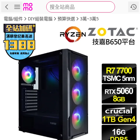
搜全站商品
商品
評價
詳情
規格
推薦
電腦/組件
DIY組裝電腦
預算快選
3萬~3萬5