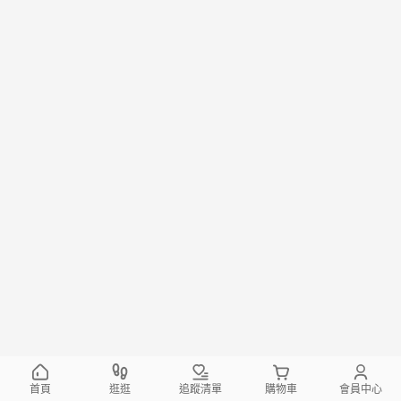
首頁
逛逛
追蹤清單
購物車
會員中心