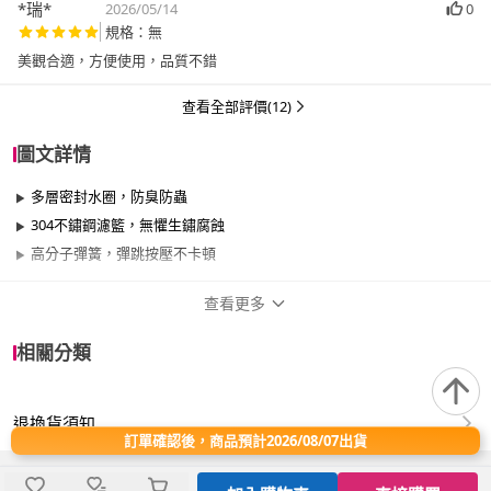
*瑞*
2026/05/14
0
規格：無
美觀合適，方便使用，品質不錯
查看全部評價(12)
圖文詳情
多層密封水圈，防臭防蟲
304不鏽鋼濾籃，無懼生鏽腐蝕
高分子彈簧，彈跳按壓不卡頓
查看更多
商品規格
相關分類
品牌名稱
APEX
退換貨須知
適用於
廚房
訂單確認後，商品預計2026/08/07出貨