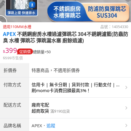
適用110MM水槽
品號：
14054330
APEX
不銹鋼廚房水槽過濾彈跳芯 304不銹鋼濾籃(防蟲防
臭 水槽 彈跳芯 彈跳漏水塞 廚餘過濾)
399
$
促銷價
總銷量>50
$
599
市售價
折價券
特惠商品，不適用折價券
付款方式
信用卡 | 無卡分期 | 貨到付款 | 行動支付 | 超
商付款 | ATM | 銀聯卡 | 銀行帳戶付款
刷momo卡消費回饋最高3%！
配送方式
廠商宅配
超商取貨
滿$190出貨
品牌名稱
APEX
．
追蹤