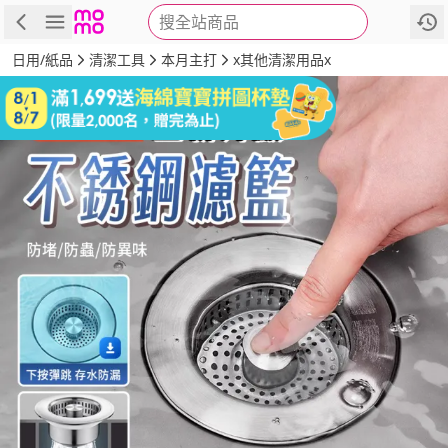
搜全站商品
商品
評價
詳情
規格
推薦
日用/紙品
清潔工具
本月主打
x其他清潔用品x