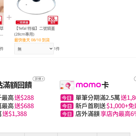
香草
【Tefal 特福】二號鍋蓋
炒
(28cm專用)
最快後天 08/10 到貨
件
1
件