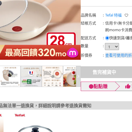
品牌名稱
:
Tefal 特福
結帳方式
:
信用卡
\
無卡分
刷momo卡消
配送方式
:
快速到貨/離
數量
:
折價券
:
查看可使用的折
售完補貨中
點點賺
品無法單一退換貨，詳細說明請參考退換貨需知