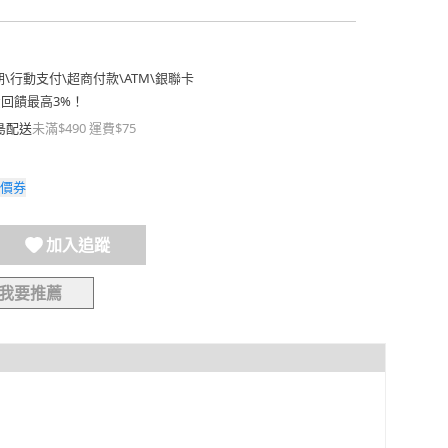
期
\
行動支付
\
超商付款
\
ATM
\
銀聯卡
費回饋最高3%！
島配送
未滿$490 運費$75
價券
加入追蹤
我要推薦