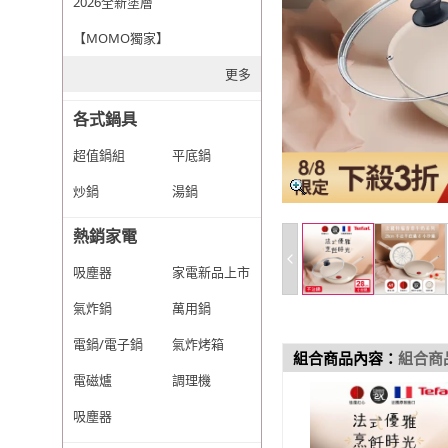
2026全新塗層
【MOMO獨家】
更多
各式鍋具
超值鍋組
平底鍋
炒鍋
湯鍋
熱銷家電
吸塵器
家電新品上市
氣炸鍋
萬用鍋
電鍋/電子鍋
氣炸烤箱
組合商品內容：
組合商
電磁爐
調理機
吸塵器