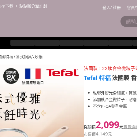
APP下載
點點賺分潤計劃
登入
/
註冊
會員
l 法國特福
\
各式鍋具
\
炒鍋
法國製，2X鈦合金微粒子
Tefal 特福
法國製 
琺瑯外層光滑細膩，質感
添加鈦合金微粒子，耐磨
不含PFOA與重金屬
2,099
促銷價
元
賣貴通
4,149
市售價
元