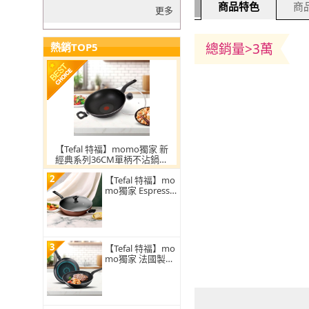
商品特色
商品
更多
總銷量>3萬
熱銷TOP5
【Tefal 特福】momo獨家 新
經典系列36CM單柄不沾鍋炒
鍋(加蓋)
2
【Tefal 特福】mo
mo獨家 Espresso
醇火系列32CM不
沾鍋炒鍋(加蓋)
3
【Tefal 特福】mo
mo獨家 法國製火
焰/水星系列28CM
不沾鍋雙鍋組-平
底鍋+炒鍋