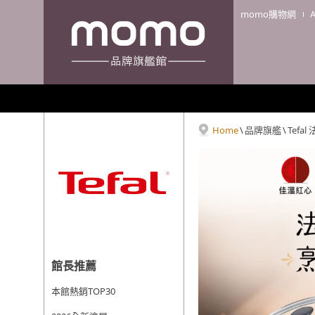
momo購物網
Home
\
品牌旗艦
\
Tefa
館長推薦
本館熱銷TOP30