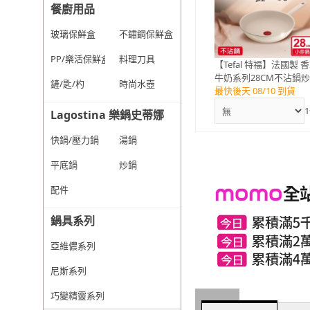
餐廚用品
玻璃保鮮盒
不鏽鋼保鮮盒
PP/樂活保鮮盒
料理刀具
【Tefal 特福】法國製 
牛奶系列28CM不沾鍋
鏟/匙/杓
時尚水壺
鍋
最快後天 08/10 到貨
1
Lagostina 樂鍋史蒂娜
快鍋/壓力鍋
湯鍋
平底鍋
炒鍋
配件
鍋具系列
亞維儂系列
尼斯系列
巧變精靈系列