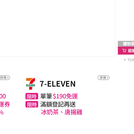
購物
結
TO