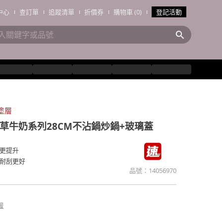
中心
查訂單
追蹤清單
折價券
購物車 (0)
登記活動
塗層
香草牛奶系列28CM不沾鍋炒鍋+玻璃蓋
更提升
耐刮更好
品號：
14056970
報