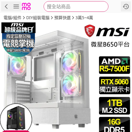
搜全站商品
商品
評價
詳情
規格
推薦
電腦/組件
DIY組裝電腦
預算快選
3萬5~4萬