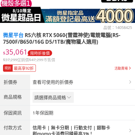
品號：
14058425
微星平台
R5六核 RTX 5060{雷霆神使}電競電腦(R5-
7500F/B650/16G D5/1TB/魔物獵人適用)
35,061
$
限時折後價
$
37,299
促銷價
$
47,299
市售價
最高享92折
現折
活動賣場
折價券
查看可使用的折價券
商品規格
請選擇商品規格
保固資訊
1年保固期
付款方式
信用卡 | 無卡分期 | 行動支付 | 銀聯卡
刷momo卡消費回饋最高3%！