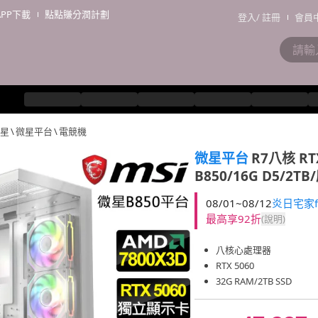
APP下載
點點賺分潤計劃
登入
/
註冊
會員
微星
\
微星平台
\
電競機
微星平台
R7八核 RT
B850/16G D5/2
08/01~08/12
炎日宅家f
最高享92折
(說明)
八核心處理器
RTX 5060
32G RAM/2TB SSD