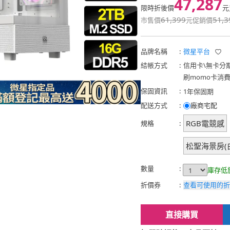
47,287
限時折後價
元
61,399
51,3
市售價
元
促銷價
品牌名稱
:
微星平台
結帳方式
:
信用卡
\
無卡分
刷momo卡消
保固資訊
:
1年保固期
配送方式
:
廠商宅配
RGB電競感
規格
:
松聖海景房(
數量
:
庫存低
折價券
:
查看可使用的折
直接購買