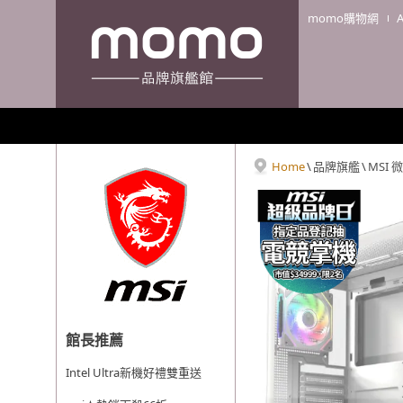
momo購物網
Home
\
品牌旗艦
\
MSI 
館長推薦
Intel Ultra新機好禮雙重送