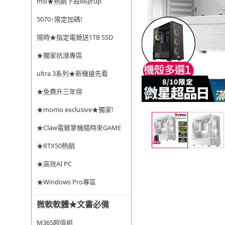
msi★熱銷下殺66折up
5070↑限定加碼!
限時★指定電競送1TB SSD
★獨家抗漲專區
ultra 3系列★新機搶先看
★免費升三年保
★momo exclusive★獨家!
★Claw電競掌機隨時來GAME
★RTX50熱銷
★高效AI PC
★Windows Pro專區
微軟軟體★文書必備
M365超值組