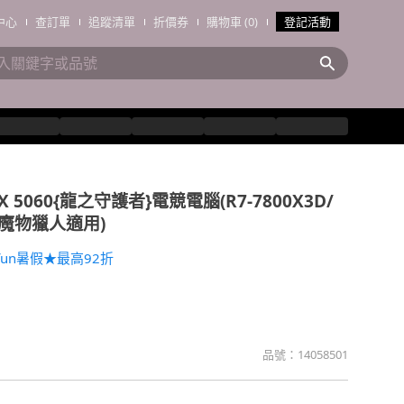
中心
查訂單
追蹤清單
折價券
購物車 (0)
登記活動
X 5060{龍之守護者}電競電腦(R7-7800X3D/
TB/魔物獵人適用)
un暑假★最高92折
品號：
14058501