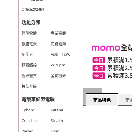
Office2024組
功能分類
輕薄電競
專業電競
旗艦電競
商務輕薄
創作者
AI新世代PC
翻轉觸控
WIN pro
極致畫質
金屬機殼
特仕升級
電競筆記型電腦
商品特色
商品
Cyborg
Katana
Crosshair
Stealth
Raider
Titan