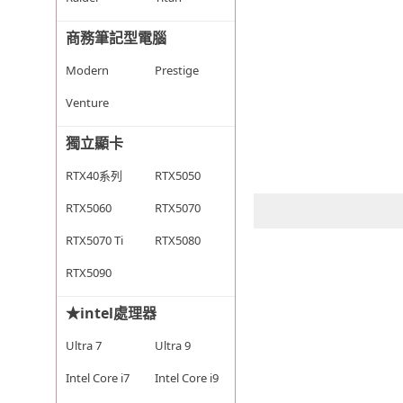
商務筆記型電腦
Modern
Prestige
Venture
獨立顯卡
RTX40系列
RTX5050
RTX5060
RTX5070
RTX5070 Ti
RTX5080
RTX5090
★intel處理器
Ultra 7
Ultra 9
Intel Core i7
Intel Core i9