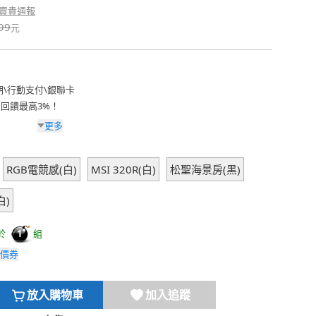
賣貴通報
99
元
期
\
行動支付
\
銀聯卡
費回饋最高3%！
更多
RGB電競感(白)
MSI 320R(白)
松聖海景房(黑)
白)
於
組
1
價券
放入購物車
加入追蹤