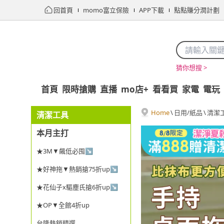
回首頁
momo富立保險
APP下載
點點賺分潤計劃
猜你想搜 >
首頁
限時搶購
直播
mo店+
看看買
家電
電玩
Home
\
日用/紙品
\
清潔
清潔工具
本月主打
★3M▼飆低必囤↘
★好神拖▼熱銷搶75折up↘
★花仙子x驅塵氏搶6折up↘
★OP▼全館4折up
台隆熱銷精選