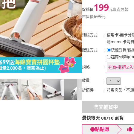
199
促銷價
元
賣貴通報
699
市售價
元
結帳方式
:
信用卡
\
無卡分
刷momo卡消
配送方式
:
快速到貨/離
超商/i郵箱/m
迷你拖把2入
規格
:
數量
:
折價券
:
特惠商品，不適
售完補貨中
最快後天 08/10 到貨
點點賺