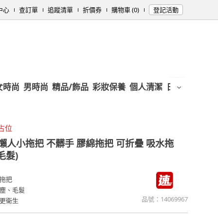
中心
查訂單
追蹤清單
折價券
購物車 (0)
登記活動
女時尚
男時尚
精品/飾品
彩妝保養
個人清潔
日用/紙品
母
占位
懶人小拖把 不髒手 膠綿拖把 可折疊 吸水拖
毛髮)
拖把
塵、毛髮
品號：
14069967
更衛生