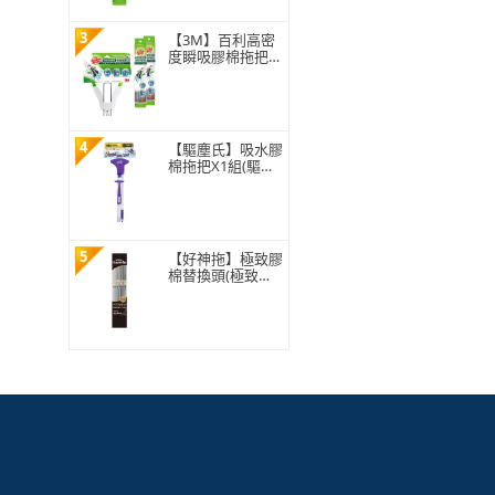
3
【3M】百利高密
度瞬吸膠棉拖把特
惠組(1桿3頭)
4
【驅塵氏】吸水膠
棉拖把X1組(驅塵/
打掃/清潔/吸水/
膠棉拖/拖把)
5
【好神拖】極致膠
棉替換頭(極致膠
棉拖把專用)