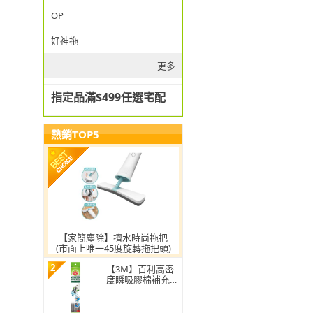
OP
好神拖
更多
指定品滿$499任選宅配
熱銷TOP5
【家簡塵除】擠水時尚拖把
(市面上唯一45度旋轉拖把頭)
2
【3M】百利高密
度瞬吸膠棉補充包
(1頭)