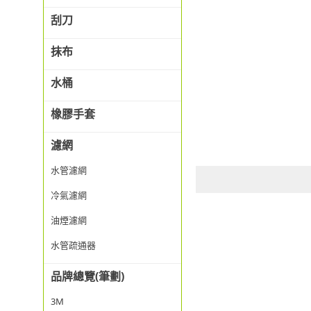
刮刀
抹布
水桶
橡膠手套
濾網
水管濾網
冷氣濾網
油煙濾網
水管疏通器
品牌總覽(筆劃)
3M