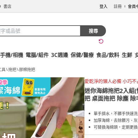
書店
登入
註冊
會員
搜尋
手機/相機
電腦/組件
3C週邊
保健/醫療
食品/飲料
生鮮
工具
\
拖把
\
膠棉拖把
愛乾淨的懶人必備 小巧不
迷你海綿拖把2入組(
把 桌面拖把 除塵 除
單手擠水，不髒手快速洗
加厚海綿，去除髒污、灰
可替換海綿頭，定期更換