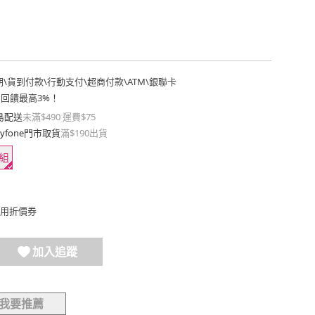
期
\
貨到付款
\
行動支付
\
超商付款
\
ATM
\
銀聯卡
費回饋最高3%！
島配送
未滿$490 運費$75
yfone門市取貨
滿$190出貨
組
用折價券
加入追蹤
我要推薦