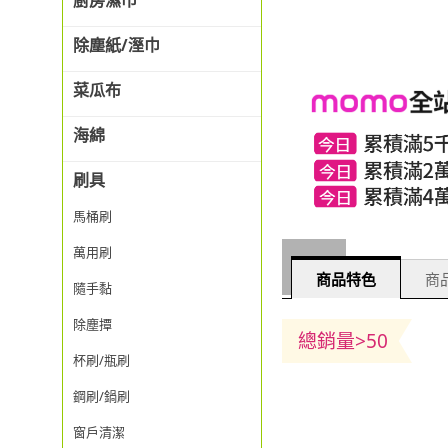
廚房濕巾
除塵紙/溼巾
菜瓜布
海綿
刷具
馬桶刷
萬用刷
商品特色
商品
隨手黏
除塵撢
總銷量>50
杯刷/瓶刷
鋼刷/鍋刷
窗戶清潔