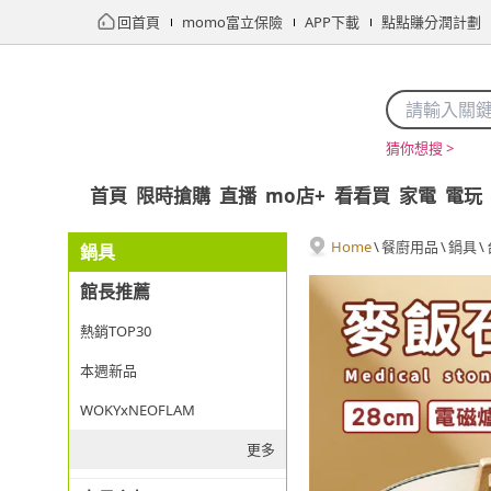
回首頁
momo富立保險
APP下載
點點賺分潤計劃
猜你想搜 >
首頁
限時搶購
直播
mo店+
看看買
家電
電玩
Home
\
餐廚用品
\
鍋具
\
鍋具
館長推薦
熱銷TOP30
本週新品
WOKYxNEOFLAM
更多