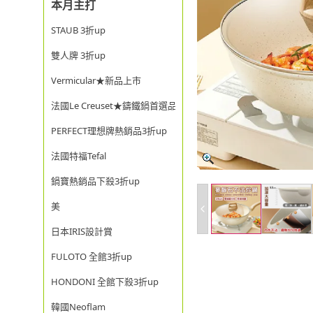
本月主打
STAUB 3折up
雙人牌 3折up
Vermicular★新品上市
法國Le Creuset★鑄鐵鍋首選品牌
PERFECT理想牌熱銷品3折up
法國特福Tefal
鍋寶熱銷品下殺3折up
美
日本IRIS設計賞
FULOTO 全館3折up
HONDONI 全館下殺3折up
韓國Neoflam