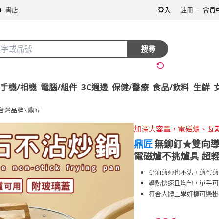
書店
登入
註冊
會員
搜尋
手機/相機
電腦/組件
3C週邊
保健/醫療
食品/飲料
生鮮
台灣品牌
\
鼎匠
加深大容量，電磁爐、瓦
鼎匠
無鉚釘★雙向導
電磁爐不挑爐具 超
少油煎炒也不沾，煎蛋煎
導熱快速且均勻，單手可
符合人體工學好握可懸掛