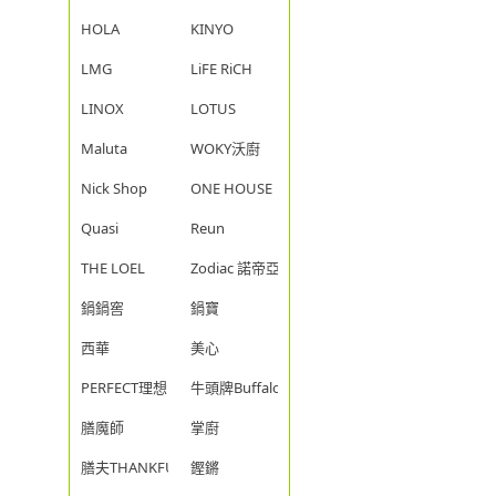
HOLA
KINYO
LMG
LiFE RiCH
LINOX
LOTUS
Maluta
WOKY沃廚
Nick Shop
ONE HOUSE
Quasi
Reun
THE LOEL
Zodiac 諾帝亞
鍋鍋窖
鍋寶
西華
美心
PERFECT理想
牛頭牌Buffalo
膳魔師
掌廚
膳夫THANKFUL
鏗鏘