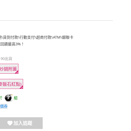
期
\
貨到付款
\
行動支付
\
超商付款
\
ATM
\
銀聯卡
費回饋最高3%！
190出貨
m炒鍋附蓋
麥飯石紅點)
於
組
3
價券
加入追蹤