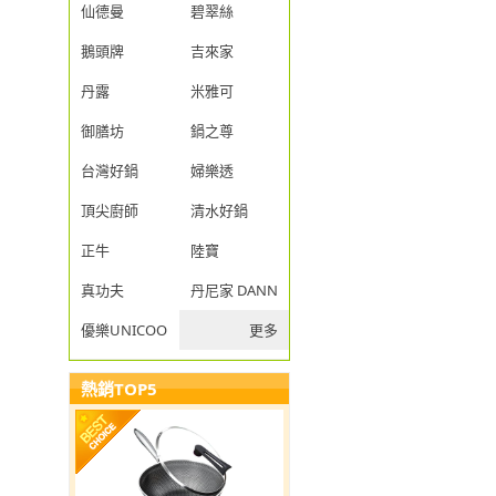
仙德曼
碧翠絲
鵝頭牌
吉來家
丹露
米雅可
御膳坊
鍋之尊
台灣好鍋
婦樂透
頂尖廚師
清水好鍋
正牛
陸寶
真功夫
丹尼家 DANNY JIA
優樂UNICOOK
更多
熱銷TOP5