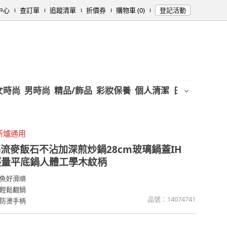
中心
查訂單
追蹤清單
折價券
購物車 (0)
登記活動
女時尚
男時尚
精品/飾品
彩妝保養
個人清潔
日用/紙品
母
斯爐通用
流麥飯石不沾加深煎炒鍋28cm玻璃鍋蓋IH
輕量平底鍋人體工學木紋柄
魚好滑順
輕鬆翻鍋
品號：
14074741
防燙手柄