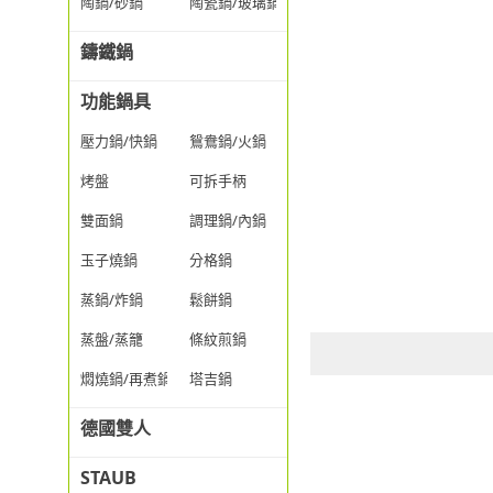
陶鍋/砂鍋
陶瓷鍋/玻璃鍋/透明鍋
鑄鐵鍋
功能鍋具
壓力鍋/快鍋
鴛鴦鍋/火鍋
烤盤
可拆手柄
雙面鍋
調理鍋/內鍋
玉子燒鍋
分格鍋
蒸鍋/炸鍋
鬆餅鍋
蒸盤/蒸籠
條紋煎鍋
燜燒鍋/再煮鍋
塔吉鍋
德國雙人
STAUB