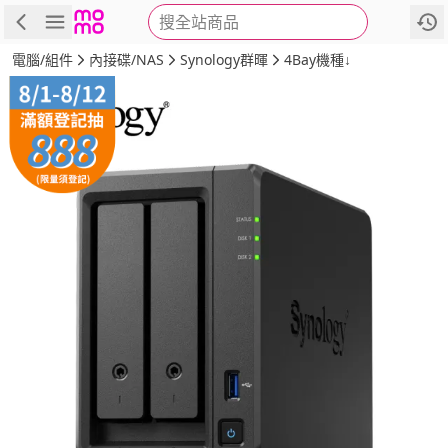
搜全站商品
商品
評價
詳情
規格
推薦
電腦/組件
內接碟/NAS
Synology群暉
4Bay機種↓