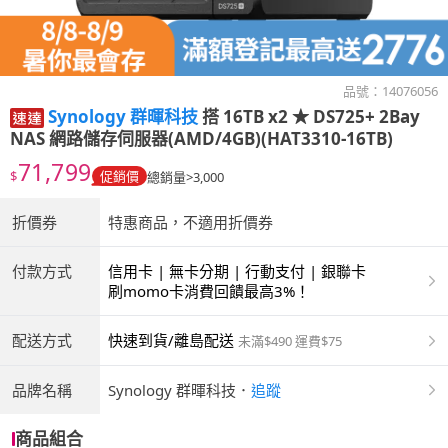
品號：
14076056
Synology 群暉科技
搭 16TB x2 ★ DS725+ 2Bay
NAS 網路儲存伺服器(AMD/4GB)(HAT3310-16TB)
71,799
$
促銷價
總銷量>3,000
折價券
特惠商品，不適用折價券
付款方式
信用卡 | 無卡分期 | 行動支付 | 銀聯卡
刷momo卡消費回饋最高3%！
配送方式
快速到貨/離島配送
未滿$490 運費$75
品牌名稱
Synology 群暉科技
．
追蹤
商品組合