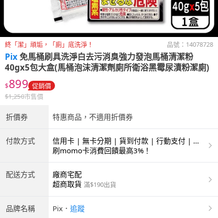
終「潔」頑垢，「廁」底洗淨！
品號：
14078728
Pix
免馬桶刷具洗淨白去污消臭強力發泡馬桶清潔粉
40gx5包大盒(馬桶泡沫清潔劑廁所衛浴黑霉尿漬粉潔廁)
899
$
促銷價
$
1,250
市售價
折價券
特惠商品，不適用折價券
付款方式
信用卡 | 無卡分期 | 貨到付款 | 行動支付 | 超
商付款 | ATM | 銀聯卡
刷momo卡消費回饋最高3%！
配送方式
廠商宅配
超商取貨
滿$190出貨
品牌名稱
Pix
．
追蹤