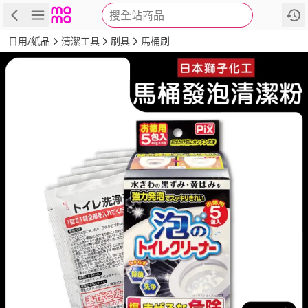
搜全站商品
商品
評價
詳情
規格
推薦
日用/紙品
清潔工具
刷具
馬桶刷