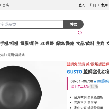
書店
登入
註冊
會員
搜尋
手機/相機
電腦/組件
3C週邊
保健/醫療
食品/飲料
生鮮
炒鍋
\
鐵鍋/鑄鐵鍋
藍鋼免開鍋 美/歐規認證
GUSTO
藍鋼窒化炒鍋2
08/01~08/08
★88節8
滿1件享8折
(說明)
台灣中鋼 商業級鐵板
物理不沾 無塗層
家中火源 鍋鏟全適用