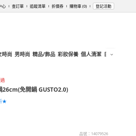
中心
查訂單
追蹤清單
折價券
購物車 (0)
登記活動
女時尚
男時尚
精品/飾品
彩妝保養
個人清潔
日用/紙品
母
通過
6cm(免開鍋 GUSTO2.0)
折★
品號：
14079526