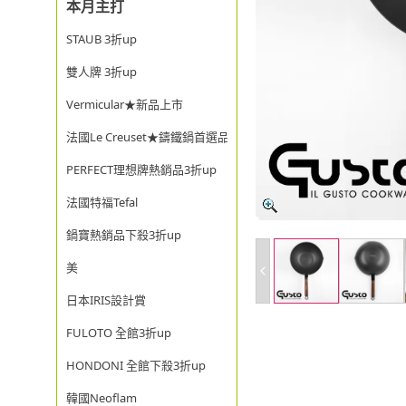
本月主打
STAUB 3折up
雙人牌 3折up
Vermicular★新品上市
法國Le Creuset★鑄鐵鍋首選品牌
PERFECT理想牌熱銷品3折up
法國特福Tefal
鍋寶熱銷品下殺3折up
美
日本IRIS設計賞
FULOTO 全館3折up
HONDONI 全館下殺3折up
韓國Neoflam