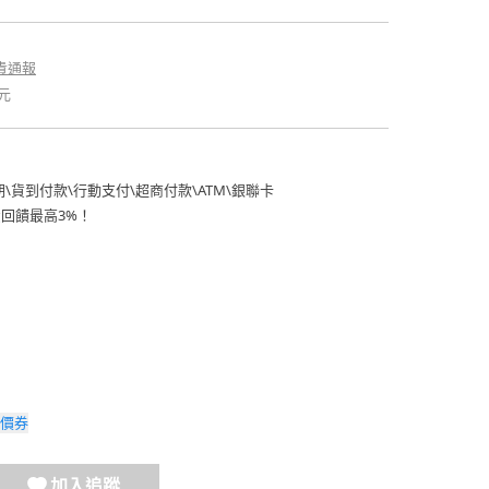
貴通報
元
期
\
貨到付款
\
行動支付
\
超商付款
\
ATM
\
銀聯卡
費回饋最高3%！
價券
加入追蹤