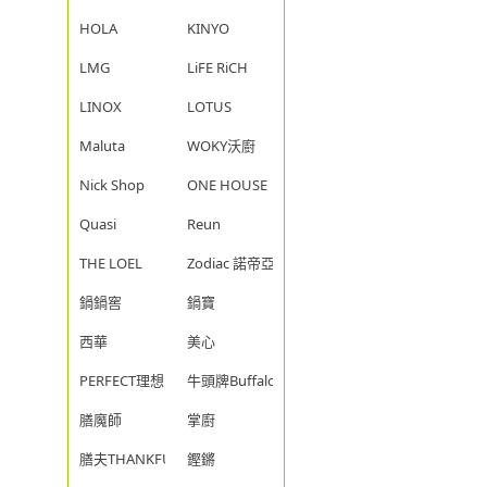
HOLA
KINYO
LMG
LiFE RiCH
LINOX
LOTUS
Maluta
WOKY沃廚
Nick Shop
ONE HOUSE
Quasi
Reun
THE LOEL
Zodiac 諾帝亞
鍋鍋窖
鍋寶
西華
美心
PERFECT理想
牛頭牌Buffalo
膳魔師
掌廚
膳夫THANKFUL
鏗鏘