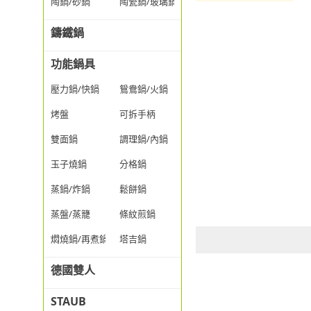
陶鍋/砂鍋
陶瓷鍋/玻璃鍋/透明鍋
鑄鐵鍋
功能鍋具
壓力鍋/快鍋
鴛鴦鍋/火鍋
烤盤
可拆手柄
雙面鍋
調理鍋/內鍋
玉子燒鍋
分格鍋
蒸鍋/炸鍋
鬆餅鍋
蒸盤/蒸籠
條紋煎鍋
燜燒鍋/再煮鍋
塔吉鍋
德國雙人
STAUB