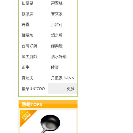
仙德曼
碧翠絲
鵝頭牌
吉來家
丹露
米雅可
御膳坊
鍋之尊
台灣好鍋
婦樂透
頂尖廚師
清水好鍋
正牛
陸寶
真功夫
丹尼家 DANNY JIA
優樂UNICOOK
更多
熱銷TOP5