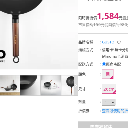
1,584
限時折後價
元
賣
3,150
1,980
市售價
元
促銷價
品牌名稱
:
GUSTO
結帳方式
:
信用卡
\
無卡分
刷momo卡消
配送方式
:
廠商宅配
黑
顏色
:
26cm
尺寸
:
數量
:
折價券
:
查看可使用的折
售完補貨中