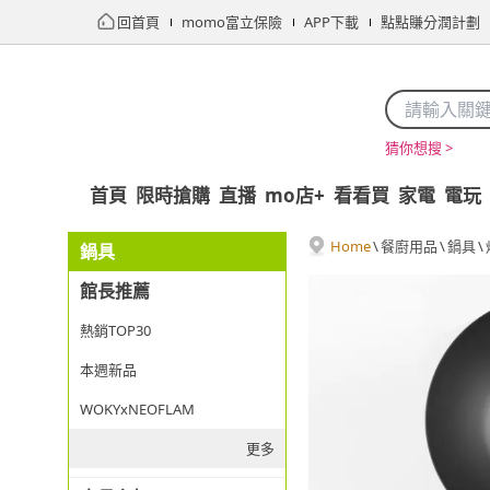
回首頁
momo富立保險
APP下載
點點賺分潤計劃
猜你想搜 >
首頁
限時搶購
直播
mo店+
看看買
家電
電玩
Home
\
餐廚用品
\
鍋具
\
鍋具
館長推薦
熱銷TOP30
本週新品
WOKYxNEOFLAM
更多