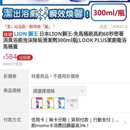
「潔」出浴廁，瞬效煥「馨」！
品號：
14084214
LION 獅王
日本LION獅王-免馬桶刷具約60秒密著
消臭浴廁泡沫除垢清潔劑300ml瓶(LOOK PLUS潔廁衛浴
馬桶蓋
584
$
促銷價
$
900
市售價
折價券
特惠商品，不適用折價券
商品規格
請選擇規格
共3種
規
格
付款方式
信用卡 | 無卡分期 | 貨到付款 | 行動支付 | 超
商付款 | ATM | 銀聯卡
刷momo卡消費回饋最高3%！