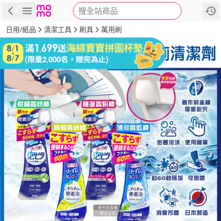
搜全站商品
商品
評價
詳情
規格
推薦
日用/紙品
清潔工具
刷具
萬用刷