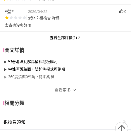
*瑩*
2026/04/22
0
規格：柑橘香-綠標
太貴也沒多好用
查看全部評價(1)
圖文詳情
密著泡沫瓦解馬桶和地板髒污
中性呵護釉面，雙起泡模式可倒噴
360度清潔0死角，除垢消臭
查看更多
商品規格
相關分類
品牌名稱
LION 獅王
退換貨須知
適用於
臥室、客廳、浴室、廚房、門、門櫃、陽台、
餐廳、室內、室外、玄關、窗戶