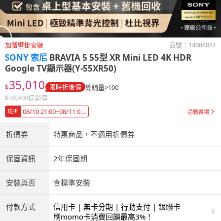
加贈壁掛安裝
品號：
14084851
SONY 索尼
BRAVIA 5 55型 XR Mini LED 4K HDR
Google TV顯示器(Y-55XR50)
35,010
$
限時折後價
總銷量>100
$
38,900
促銷價
08/10 21:00~08/11 09:00 超大牌破盤↘隨時回價
現折
活動賣場
折價券
特惠商品，不適用折價券
保固資訊
2年保固期
安裝與否
含標準安裝
付款方式
信用卡 | 無卡分期 | 行動支付 | 銀聯卡
刷momo卡消費回饋最高3%！