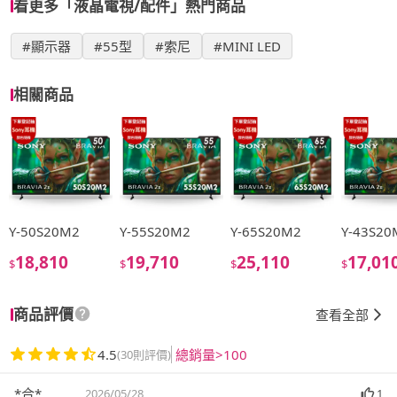
看更多「液晶電視/配件」熱門商品
#顯示器
#55型
#索尼
#MINI LED
相關商品
Y-50S20M2
Y-55S20M2
Y-65S20M2
Y-43S20
18,810
19,710
25,110
17,01
$
$
$
$
商品評價
查看全部
4.5
總銷量>100
(30則評價)
*合*
2026/05/28
1