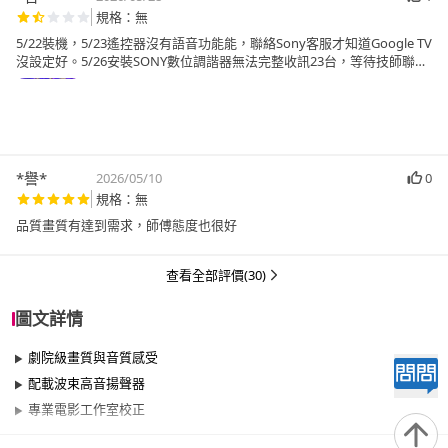
規格：無
5/22裝機，5/23遙控器沒有語音功能能，聯絡Sony客服才知道Google TV
沒設定好。5/26安裝SONY數位調諧器無法完整收訊23台，等待技師聯繫
處理。5/28電視電源燈不亮，無法選退貨￼。
*譽*
2026/05/10
0
規格：無
品質畫質有達到需求，師傅態度也很好
查看全部評價(30)
圖文詳情
劇院級畫質與音質感受
配載波束高音揚聲器
專業電影工作室校正