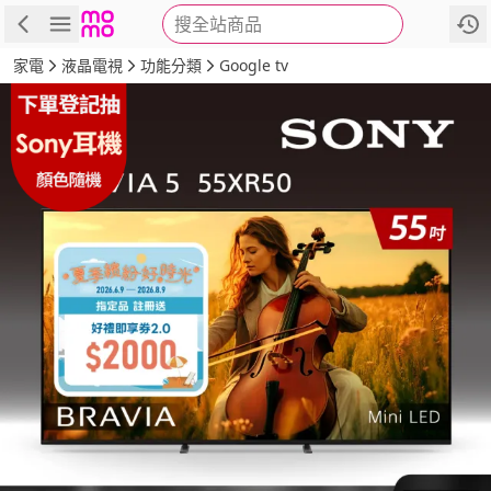
搜全站商品
商品
評價
詳情
規格
推薦
家電
液晶電視
功能分類
Google tv