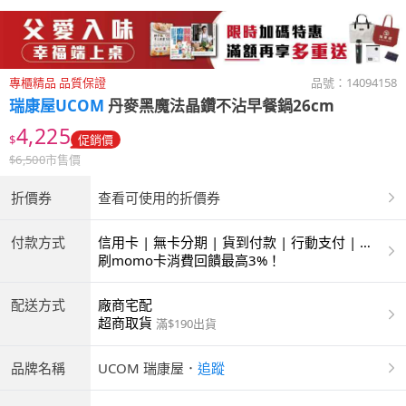
專櫃精品 品質保證
品號：
14094158
瑞康屋UCOM
丹麥黑魔法晶鑽不沾早餐鍋26cm
4,225
$
促銷價
$
6,500
市售價
折價券
查看可使用的折價券
付款方式
信用卡 | 無卡分期 | 貨到付款 | 行動支付 | 超
商付款 | ATM | 銀聯卡
刷momo卡消費回饋最高3%！
配送方式
廠商宅配
超商取貨
滿$190出貨
品牌名稱
UCOM 瑞康屋
．
追蹤