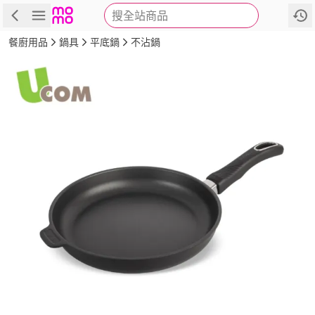
搜全站商品
商品
評價
詳情
規格
推薦
餐廚用品
鍋具
平底鍋
不沾鍋