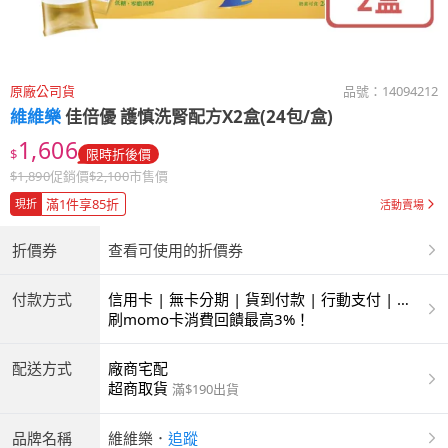
原廠公司貨
品號：
14094212
維維樂
佳倍優 護慎洗腎配方X2盒(24包/盒)
1,606
$
限時折後價
$
1,890
促銷價
$
2,100
市售價
滿1件享85折
現折
活動賣場
折價券
查看可使用的折價券
付款方式
信用卡 | 無卡分期 | 貨到付款 | 行動支付 | 超
商付款 | ATM | 銀聯卡
刷momo卡消費回饋最高3%！
配送方式
廠商宅配
超商取貨
滿$190出貨
品牌名稱
維維樂
．
追蹤