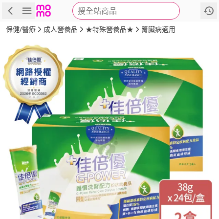
搜全站商品
商品
評價
詳情
規格
推薦
保健/醫療
成人營養品
★特殊營養品★
腎臟病適用