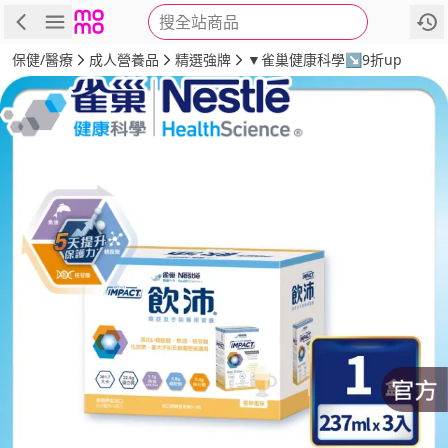
搜全站商品
商品
評價
詳情
規格
推薦
保健/醫療
成人營養品
精選強牌
▼雀巢健康科學↘9折up