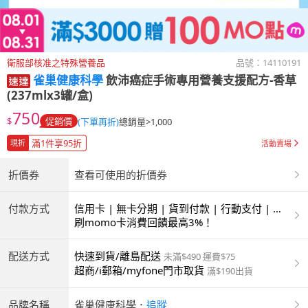
衛服部核准之特殊營養品
品號：
14110191
雀巢健康科學
飲沛癌症手術專用營養支援配方-香草
(237mlx3罐/盒)
750
$
促銷價
(下單再折)
總銷量>1,000
滿1件享95折
現折
活動賣場
折價券
查看可使用的折價券
付款方式
信用卡 | 無卡分期 | 貨到付款 | 行動支付 | 超
商付款 | ATM | 銀聯卡
刷momo卡消費回饋最高3%！
配送方式
快速到貨/離島配送
未滿$490 運費$75
超商/i郵箱/myfone門市取貨
滿$190出貨
品牌名稱
雀巢健康科學
．
追蹤